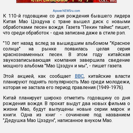
Архив NEWSru.com
К 110-й годовщине со дня рождения бывшего лидера
Китая Мао Цзэдуна с тране вышел диск с новыми
обработками песен вождя. Газета "Пекин таймс" пишет,
что среди обработок - одна записана даже в стиле рэп.
"10 лет назад вслед за вышедшим альбомом "Красное
солнце" на рынке появилась целая серия
краснознаменных песен. В этом году китайская
звукозаписывающая компания завершила сведение
мощного альбома "Мао Цзэдун и мы", - пишет газета.
Этой акцией, как сообщает
BBC
, китайские власти
планируют поднять популярность Мао среди молодежи,
которая не застала его период правления (1949-1976).
Китай планирует широко отметить годовщину со дня
рождения вождя. В прокат выдут два новых фильма о
жизни Мао, будут выпущены новые серии марок и
книги. Одна из книг - сочинение под названием
"Дедушка Мао Цзэдун", написанное внуком Мао.