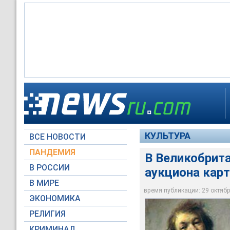
В то же время эксп
которых попросили 
том, что речь идет
КУЛЬТУРА
ВСЕ НОВОСТИ
lenta.ru
ПАНДЕМИЯ
В Великобрита
В РОССИИ
аукциона кар
В МИРЕ
время публикации: 29 октября
ЭКОНОМИКА
РЕЛИГИЯ
КРИМИНАЛ