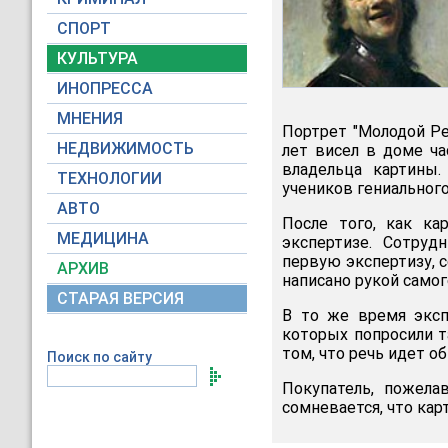
СПОРТ
КУЛЬТУРА
ИНОПРЕССА
МНЕНИЯ
Портрет "Молодой Ре
НЕДВИЖИМОСТЬ
лет висел в доме ча
владельца картины.
ТЕХНОЛОГИИ
учеников гениальног
АВТО
После того, как ка
МЕДИЦИНА
экспертизе. Сотруд
первую экспертизу, 
АРХИВ
написано рукой самог
СТАРАЯ ВЕРСИЯ
В то же время эксп
которых попросили т
том, что речь идет о
Поиск по сайту
Покупатель, пожела
сомневается, что ка