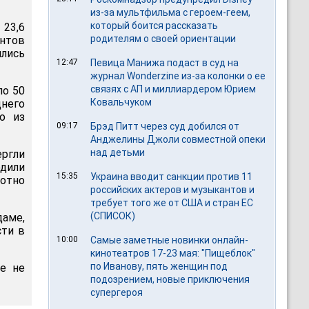
из-за мультфильма c героем-геем,
который боится рассказать
 23,6
родителям о своей ориентации
нтов
ялись
12:47
Певица Манижа подаст в суд на
журнал Wonderzine из-за колонки о ее
связях с АП и миллиардером Юрием
ло 50
Ковальчуком
днего
о из
09:17
Брэд Питт через суд добился от
Анджелины Джоли совместной опеки
над детьми
ргли
дили
15:35
Украина вводит санкции против 11
лотно
российских актеров и музыкантов и
требует того же от США и стран ЕС
(СПИСОК)
даме,
сти в
10:00
Самые заметные новинки онлайн-
кинотеатров 17-23 мая: "Пищеблок"
по Иванову, пять женщин под
е не
подозрением, новые приключения
супергероя