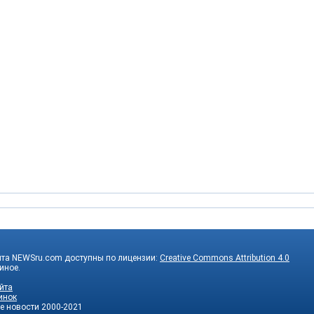
йта NEWSru.com доступны по лицензии:
Creative Commons Attribution 4.0
 иное.
йта
инок
е новости
2000-2021