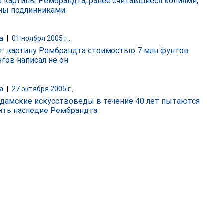
 картины Рембрандта, ранее считавшиеся копиями,
ны подлинниками
а
|
01 ноября 2005 г.,
т: картину Рембрандта стоимостью 7 млн фунтов
нгов написал не он
а
|
27 октября 2005 г.,
дамские искусствоведы в течение 40 лет пытаются
ить наследие Рембрандта