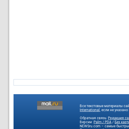
Все текстовые материалы са
International
, если не указано
Обратная связь:
Редакция са
Версии:
Palm / PDA
/
Без карт
NEWSru.com – самые быстры