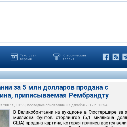
Текстовая
Классическая
версия
версия
ерты отделения аукционного дома Sotheby's в Амстердаме,
также высказать свое мнение, заявили о своей уверенности в
 об оригинальном Рембрандте.
нии за 5 млн долларов продана с
тина, приписываемая Рембрандту
 2007 г., 13:55 | последнее обновление: 07 декабря 2017 г., 10:54
В Великобритании на аукционе в Глостершире за з
миллиона фунтов стерлингов (5,1 миллиона дол
США) продана картина, которая приписывается вел