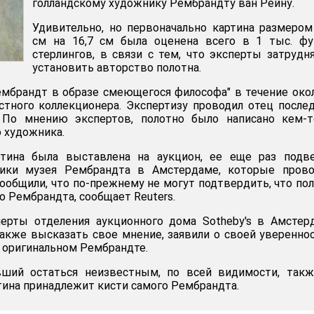
голландскому художнику Рембрандту ван Рейну.
Удивительно, но первоначально картина размером
см на 16,7 см была оценена всего в 1 тыс. фу
стерлингов, в связи с тем, что эксперты затрудн
установить авторство полотна.
мбрандт в образе смеющегося философа" в течение око
стного коллекционера. Экспертизу проводил отец после
 По мнению экспертов, полотно было написано кем-т
о художника.
ртина была выставлена на аукцион, ее еще раз подве
ники музея Рембрандта в Амстердаме, которые прово
сообщили, что по-прежнему не могут подтвердить, что по
о Рембрандта, сообщает Reuters.
ерты отделения аукционного дома Sotheby's в Амстер
акже высказать свое мнение, заявили о своей уверенно
б оригинальном Рембрандте.
вший остаться неизвестным, по всей видимости, такж
ртина принадлежит кисти самого Рембрандта.