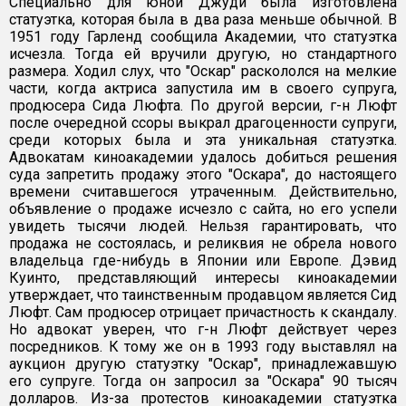
Специально для юной Джуди была изготовлена
статуэтка, которая была в два раза меньше обычной. В
1951 году Гарленд сообщила Академии, что статуэтка
исчезла. Тогда ей вручили другую, но стандартного
размера. Ходил слух, что "Оскар" раскололся на мелкие
части, когда актриса запустила им в своего супруга,
продюсера Сида Люфта. По другой версии, г-н Люфт
после очередной ссоры выкрал драгоценности супруги,
среди которых была и эта уникальная статуэтка.
Адвокатам киноакадемии удалось добиться решения
суда запретить продажу этого "Оскара", до настоящего
времени считавшегося утраченным. Действительно,
объявление о продаже исчезло с сайта, но его успели
увидеть тысячи людей. Нельзя гарантировать, что
продажа не состоялась, и реликвия не обрела нового
владельца где-нибудь в Японии или Европе. Дэвид
Куинто, представляющий интересы киноакадемии
утверждает, что таинственным продавцом является Сид
Люфт. Сам продюсер отрицает причастность к скандалу.
Но адвокат уверен, что г-н Люфт действует через
посредников. К тому же он в 1993 году выставлял на
аукцион другую статуэтку "Оскар", принадлежавшую
его супруге. Тогда он запросил за "Оскара" 90 тысяч
долларов. Из-за протестов киноакадемии статуэтка