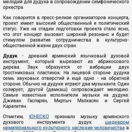
мелодий для дудука в сопровождении симфонического
оркестра.
Как говорится в пресс-релизе организаторов концерта,
проект имеет высокий общественный и политический
статус. Уже на стадии подготовки проекта стало ясно,
что этот концерт вызовет широкий резонанс и будет
стимулом развития сотрудничества в культурно-
общественной жизни двух стран.
Дудук
- древний армянский язычковый духовой
инструмент, который вырезают из абрикосового
дерева. Звук образуется от вибрации двух
тростниковых пластинок. На лицевой стороне дудука
семь звуковых отверстий и ещё одно - на обратной
стороне. Обычно на дудуке играют два музыканта. Один
солирует, другой (дамкаш) сопровождает мелодию.
Самые известные исполнители музыки на дудуке:
Дживан Гаспарян, Мкртыч Малхасян и Сергей
Карапетян.
Отметим,
ЮНЕСКО
признало музыку армянского
духового инструмента дудук
шедевром
нематериального культурного наследия человечества
в