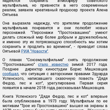
надеются сохранить атмосферу советского
мультфильма, но привнести в него современные
реалии, заявила креативный продюсер проекта Алена
Оятьева.
Она выразила надежду, что зрителям продолжение
мультфильма понравится и они полюбят новых
персонажей. "Персонажи "Простоквашино" умеют
делать сложный мир более добрым и дружелюбным,
и именно эту их потрясающую способность мы хотим
сохранить и продлить во времени", - приводит слова
Оятьевой
РИА "Новости"
.
О планах "Союзмультфильма" снять продолжение
"Простоквашино"
стало известно
зимой 2017 года.
Позднее директор киностудии Борис Машковцев
сообщал
, что ситуация с авторскими правами Эдуарда
Успенского, написавшего сказочную повесть "Дядя
Федор, пес и кот", урегулирована. Первая серия
появится в начале 2018 года, рассказывал Машковцев.
Книга Успенского "Дядя Федор, пес и кот" впервые
была опубликована в 1973 году. Мультфильм по ее
мотивам "Трое из Простоквашино" вышел на экраны в