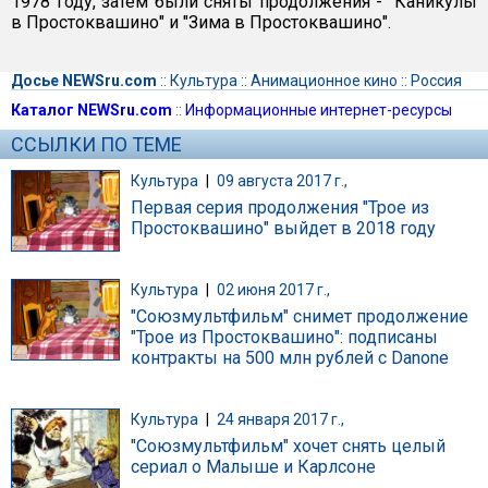
1978 году, затем были сняты продолжения - "Каникулы
в Простоквашино" и "Зима в Простоквашино".
Досье NEWSru.com
::
Культура
::
Анимационное кино
::
Россия
Каталог NEWSru.com
::
Информационные интернет-ресурсы
ССЫЛКИ ПО ТЕМЕ
Культура
|
09 августа 2017 г.,
Первая серия продолжения "Трое из
Простоквашино" выйдет в 2018 году
Культура
|
02 июня 2017 г.,
"Союзмультфильм" снимет продолжение
"Трое из Простоквашино": подписаны
контракты на 500 млн рублей с Danone
Культура
|
24 января 2017 г.,
"Союзмультфильм" хочет снять целый
сериал о Малыше и Карлсоне