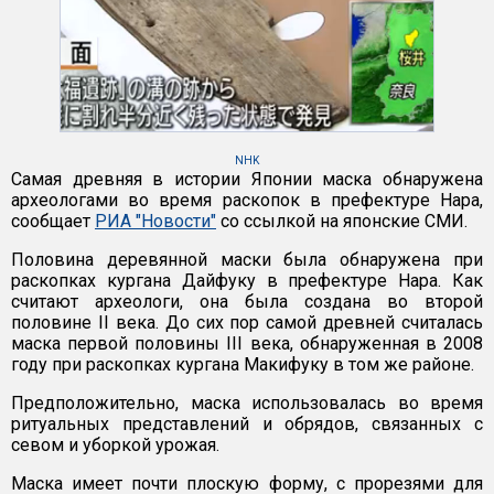
NHK
Самая древняя в истории Японии маска обнаружена
археологами во время раскопок в префектуре Нара,
сообщает
РИА "Новости"
со ссылкой на японские СМИ.
Половина деревянной маски была обнаружена при
раскопках кургана Дайфуку в префектуре Нара. Как
считают археологи, она была создана во второй
половине II века. До сих пор самой древней считалась
маска первой половины III века, обнаруженная в 2008
году при раскопках кургана Макифуку в том же районе.
Предположительно, маска использовалась во время
ритуальных представлений и обрядов, связанных с
севом и уборкой урожая.
Маска имеет почти плоскую форму, с прорезями для