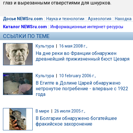
глаз и вырезанными отверстиями для шнурков.
Досье NEWSru.com
::
Наука и технологии
::
Археология
::
Находка
Каталог NEWSru.com
::
Информационные интернет-ресурсы
ССЫЛКИ ПО ТЕМЕ
Культура
|
16 мая 2008 г.,
На дне реки во Франции обнаружен
древнейший прижизненный бюст Цезаря
Культура
|
10 february 2006 г.,
В Египте в Долине Царей обнаружено
нетронутое погребение - впервые с 1922
года
В мире
|
26 июля 2005 г.,
В Болгарии обнаружено богатейшее
фракийское захоронение