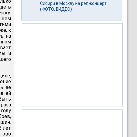
олько
Сибири в Москву на рэп-концерт
где в
(ФОТО, ВИДЕО)
ужку.
анцем
тими
же, к
сь на
нном
ывает
сты и
шего
ине,
шение
ть ее
ие ей
быть
раза
 году
оев,
щин.
8 лет
тово