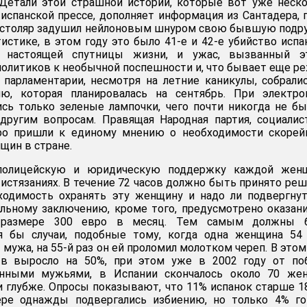
 Детали этой страшной истории, которые вот уже неск
испанской прессе, дополняет информация из Сантадера, 
 столяр задушил нейлоновым шнуром свою бывшую подр
истике, в этом году это было 41-е и 42-е убийство исп
 настоящей спутницы жизни, и ужас, вызванный э
политиков к необычной поспешности и, что бывает еще ре
 парламентарии, несмотря на летние каникулы, собрали
ю, которая планировалась на сентябрь. При электро
ись только зеленые лампочки, чего почти никогда не б
 другим вопросам. Правящая Народная партия, социали
ро пришли к единому мнению о необходимости скорей
щин в стране.
 полицейскую и юридическую поддержку каждой женщ
 истязаниях. В течение 72 часов должно быть принято ре
бходимость охранять эту женщину и надо ли подвергну
льному заключению, кроме того, предусмотрено оказан
размере 300 евро в месяц. Тем самым должны 
 бы случаи, подобные тому, когда одна женщина 54 
 мужа, на 55-й раз он ей проломил молотком череп. В этом
тв выросло на 50%, при этом уже в 2002 году от поб
енными мужьями, в Испании скончалось около 70 жен
и глубже. Опросы показывают, что 11% испанок старше 1
ре однажды подвергались избиению, но только 4% го