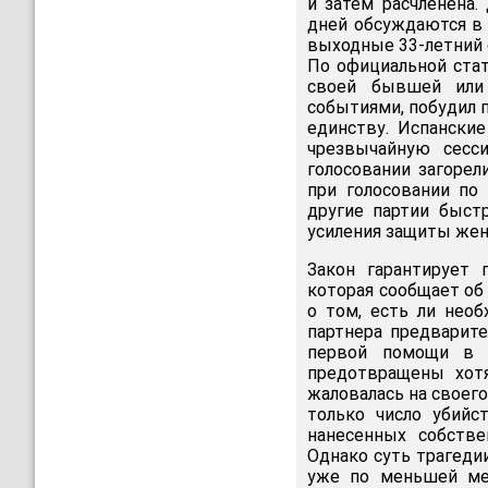
и затем расчленена.
дней обсуждаются в 
выходные 33-летний
По официальной стат
своей бывшей или
событиями, побудил 
единству. Испанские
чрезвычайную сесси
голосовании загорел
при голосовании по
другие партии быст
усиления защиты жен
Закон гарантирует
которая сообщает об
о том, есть ли нео
партнера предварите
первой помощи в 
предотвращены хотя
жаловалась на своего
только число убийс
нанесенных собств
Однако суть трагеди
уже по меньшей ме