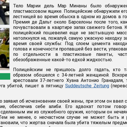
Тело Марии дель Мар Минаны было обнаруже
пластмассовом ящике. Полицейские обнаружили ег
лестницей во время обыска в одном из домов в г
Премия де Дальт около Барселоны после того, ка
почувствовали в квартире запах свежего бетона. 
полицейский пошевелил еще не застывшую массу
натолкнулся на, пожалуй, самую ужасную находку з
время своей службы: Под слоем цемента находи
голова и конечности пропавшей без вести, упаков
по отдельности в пластиковые пакеты, част
обезображенные какой-то едкой жидкостью.
Полицейским не пришлось долго гадать, кто т
образом обошелся с 34-летней женщиной. Вскор
арестовали 37-летнего Хуана Антонио Гранадаля,
уга убитой, пишет в пятницу
Suddeutsche Zeitung
(перево
 заявил об исчезновении своей жены, при этом он ввел 
ие, обеспечив себе алиби. Его адвокат потом говор
 сделанным им из служебного оружия, которым он нечая
 Тем не менее, о несчастном случае не может быть и 
ановили, что жертва сначала была убита тяжелым пред