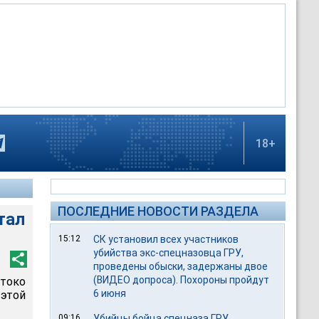
18+
ПОСЛЕДНИЕ НОВОСТИ РАЗДЕЛА
тал
15:12
СК установил всех участников
убийства экс-спецназовца ГРУ,
проведены обыски, задержаны двое
(ВИДЕО допроса). Похороны пройдут
токо
6 июня
 этой
09:16
Убийцы бойца спецназа ГРУ,