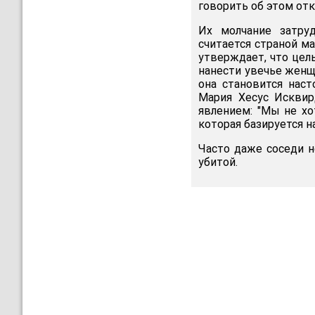
говорить об этом от
Их молчание затруд
считается страной м
утверждает, что цел
нанести увечье женщи
она становится наст
Мария Хесус Исквир
явлением: "Мы не х
которая базируется 
Часто даже соседи н
убитой.