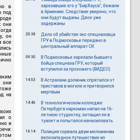
зарезавшие его у "БирХауса", бежали
но в
в Армению. Следствие уверено, что
о под
они будут выданы. Двое уже
ороде
задержаны
к они
Когда
20:38
Дело об убийстве экс-спецназовца
, он
ГРУ в Подмосковье передано в
а все
центральный аппарат СК
лись
анные
09:30
В Подмосковье зарезали бывшего
ично
бойца спецназа ГРУ, который
вступился за прохожего (ВИДЕО)
аким
14:53
В Астрахани должник спрятался от
е они
приставов в могиле и притворился
 тоже
мертвым
д на
14:46
В технологическом колледже
Петербурга наркоман напал на 16-
своих
летнюю студентку, затащил ее в
ил о
туалет и попытался изнасиловать
нно и
речи:
16:14
Полиция сорвала двум меломанам
метом
велосипедное путешествие из