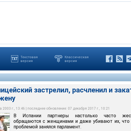
Текстовая
Классическая
версия
версия
жили тело под лестницей во время обыска в одном из домов в
находились голова и конечности пропавшей без вести,
альт около Барселоны после того, как они почувствовали в
ельности в пластиковые пакеты, частично обезображенные
кий застрелил, расчленил и закатал в бетон свою жену
жего бетона
дкостью
ицейский застрелил, расчленил и зака
 жену
 2003 г., 13:46 | последнее обновление: 07 декабря 2017 г., 10:21
В Испании партнеры настолько часто жес
обращаются с женщинами и даже убивают их, что
проблемой занялся парламент.