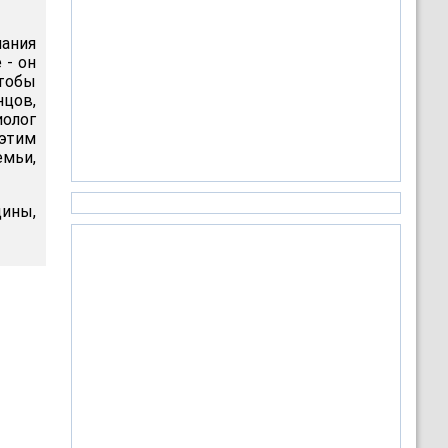
ания
 - он
чтобы
нцов,
иолог
 этим
емьи,
щины,