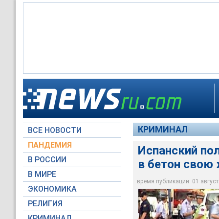
Полицейские обнару
Под слоем цемента 
городе Премия де Д
упакованные по отд
Испанский полицейс
квартире запах све
какой-то едкой жи
КРИМИНАЛ
ВСЕ НОВОСТИ
Архив NEWSru.com
Архив NEWSru.com
Архив NEWSru.com
ПАНДЕМИЯ
Испанский пол
В РОССИИ
в бетон свою
В МИРЕ
время публикации: 01 августа
ЭКОНОМИКА
РЕЛИГИЯ
КРИМИНАЛ