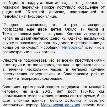
сообщил о надругательстве над его дочерью в
Мирском переулке. Позже поступило обращение от
родителей 13-летней девочки, пострадавшей от
педофила на Писцовой улице.
"Позднее выяснилось, что от рук извращенца
пострадали еще двое детей. Около 17 часов в
Тимирязевском районе на улице Костюкова педофил
напал на девятилетнюю девочку. Однако насильника
спугнули прохожие, и поэтому довести преступление до
конца он не сумел", - сообщил
"Интерфакс"
источник в
правоохранительных органах.
Следствие подозревает, что за всеми преступлениями
стоит один и тот же человек, так как на девочек напали
в течение нескольких часов, в четырех случаях
преступления совершались в Савеловском районе,
пятый - в Тимирязевском районе.
Составлен примерный портрет педофила: это молодой
человек, на вид 20-25 лет, рост 175-180 см,
нормального телосложения, волосы светло-русые, был
одет в синие джинсы, белую футболку и светлую
матерчатую куртку.
Московская полиция
просит всю