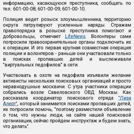
информацию, касающуюся преступника, сообщать по
тел.: 601-00-08; 601-00-09; 601-00-10.
Полиция ведет розыск злоумышленника, территорию
округа патрулируют усиленные наряды. Стражам
правопорядка в розыске преступника помогают и
добровольцы, отмечает
LifeNews
. Волонтеры сами
попросили правоохранительные органы подключить их
к операции. И это первая крупная совместная операция
полиции и волонтеров - раньше они участвовали только
в поисках пропавших детей и выслеживали
"виртуальных педофилов" в сети.
Участвовать в охоте на педофила изъявили желание
активисты нескольких поисковых организаций и просто
неравнодушные москвичи. С утра участники операции
собрались возле Савеловского ОВД Москвы. Как
рассказала координатор поискового отряда
"Лиза
Алерт"
, который занимается поисками пропавших детей,
их попросили помочь, "поэтому разместили объявление
о том, что нужны люди, на сайте нашей поисковой
организации, сейчас пройдем инструктаж и будем знать,
что делать".