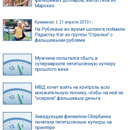
фальшивых долларов, выпустили из
Марокко
Криминал
|
21 апреля 2010 г.,
На Рублевке во время шопинга поймали
Радистку Кэт из группы "Стрелки" с
фальшивыми рублями
Мужчина попытался сбыть в
супермаркете пятитысячную купюру
прошлого века
МВД хочет взять на контроль всю
множительную технику, чтобы на ней не
"ксерили" фальшивые деньги
Заведующая филиалом Сбербанка
печатала пятитысячные купюры на
принтере