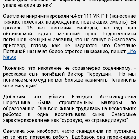
упала на один из них".
Светлане инкриминировали ч.4 ст.111 УК РФ (нанесение
тяжких телесных повреждений, повлекших смерть). Ей
грозило 15 лет лишения свободы, но суд дал
обвиняемой вдвое меньший срок. Родственники
погибшей женщины заявили, что не станут обжаловать
приговор, потому как не надеются, что Светлане
Петлиной назначат более строгое наказание, пишет
Life
News
.
"Конечно, это наказание не соразмерно содеянному, -
рассказал сын погибшей Виктор Переушин. - Но мы
понимаем, что суд не мог больше назначить Петлиной в
этой ситуации".
Добавим, что убитая Клавдия Александровна
Переушина была строительным маляром по
образованию. Она всю жизнь трудилась на нескольких
работах и одна воспитывала сына. Знакомые
характеризовали ее как "суровую, но справедливую".
Светлана же, наоборот, часто скандалила по пустякам,
из-за чего потеряла работу. Вдобавок она переживала