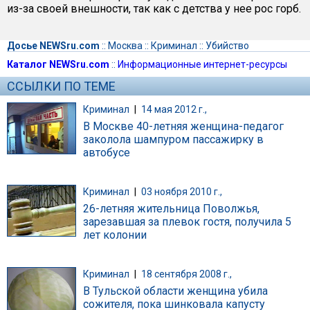
из-за своей внешности, так как с детства у нее рос горб.
Досье NEWSru.com
::
Москва
::
Криминал
::
Убийство
Каталог NEWSru.com
::
Информационные интернет-ресурсы
ССЫЛКИ ПО ТЕМЕ
Криминал
|
14 мая 2012 г.,
В Москве 40-летняя женщина-педагог
заколола шампуром пассажирку в
автобусе
Криминал
|
03 ноября 2010 г.,
26-летняя жительница Поволжья,
зарезавшая за плевок гостя, получила 5
лет колонии
Криминал
|
18 сентября 2008 г.,
В Тульской области женщина убила
сожителя, пока шинковала капусту