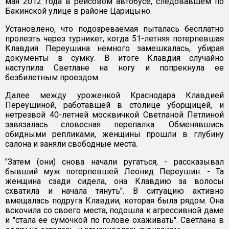
мая 2012 года в рейсовом автобусе, следовавшем по
Бакинской улице в районе Царицыно.
Установлено, что подозреваемая пыталась бесплатно
пролезть через турникет, когда 51-летняя потерпевшая
Клавдия Переушина немного замешкалась, убирая
документы в сумку. В итоге Клавдия случайно
наступила Светлане на ногу и попрекнула ее
безбилетным проездом.
Далее между уроженкой Краснодара Клавдией
Переушиной, работавшей в столице уборщицей, и
нетрезвой 40-летней москвичкой Светланой Петлиной
завязалась словесная перепалка. Обменявшись
обидными репликами, женщины прошли в глубину
салона и заняли свободные места.
"Затем (они) снова начали ругаться, - рассказывал
бывший муж потерпевшей Леонид Переушин. - Та
женщина сзади сидела, она Клавдию за волосы
схватила и начала тянуть". В ситуацию активно
вмещалась подруга Клавдии, которая была рядом. Она
вскочила со своего места, подошла к агрессивной даме
и "стала ее сумочкой по голове охаживать". Светлана в