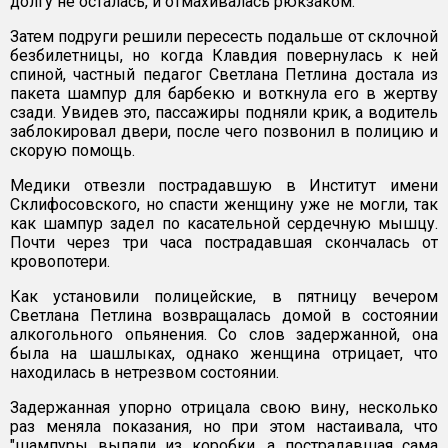
долгу не осталась, и отмахивалась рюкзаком.
Затем подруги решили пересесть подальше от склочной
безбилетницы, но когда Клавдия повернулась к ней
спиной, частный педагог Светлана Петлина достала из
пакета шампур для барбекю и воткнула его в жертву
сзади. Увидев это, пассажиры подняли крик, а водитель
заблокировал двери, после чего позвонил в полицию и
скорую помощь.
Медики отвезли пострадавшую в Институт имени
Склифосовского, но спасти женщину уже не могли, так
как шампур задел по касательной сердечную мышцу.
Почти через три часа пострадавшая скончалась от
кровопотери.
Как установили полицейские, в пятницу вечером
Светлана Петлина возвращалась домой в состоянии
алкогольного опьянения. Со слов задержанной, она
была на шашлыках, однако женщина отрицает, что
находилась в нетрезвом состоянии.
Задержанная упорно отрицала свою вину, несколько
раз меняла показания, но при этом настаивала, что
"шампуры выпали из коробки, а пострадавшая сама