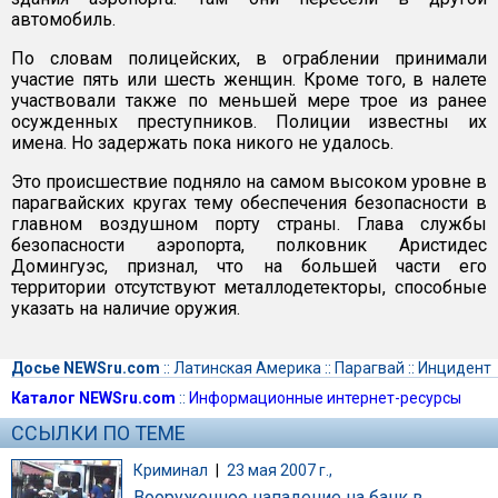
автомобиль.
По словам полицейских, в ограблении принимали
участие пять или шесть женщин. Кроме того, в налете
участвовали также по меньшей мере трое из ранее
осужденных преступников. Полиции известны их
имена. Но задержать пока никого не удалось.
Это происшествие подняло на самом высоком уровне в
парагвайских кругах тему обеспечения безопасности в
главном воздушном порту страны. Глава службы
безопасности аэропорта, полковник Аристидес
Домингуэс, признал, что на большей части его
территории отсутствуют металлодетекторы, способные
указать на наличие оружия.
Досье NEWSru.com
::
Латинская Америка
::
Парагвай
::
Инцидент
Каталог NEWSru.com
::
Информационные интернет-ресурсы
ССЫЛКИ ПО ТЕМЕ
Криминал
|
23 мая 2007 г.,
Вооруженное нападение на банк в