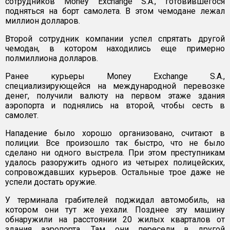
сотрудников Money Exchange S.A., готовившегося
подняться на борт самолета. В этом чемодане лежал
миллион долларов.
Второй сотрудник компании успел спрятать другой
чемодан, в котором находились еще примерно
полмиллиона долларов.
Ранее курьеры Money Exchange S.A.,
специализирующейся на международной перевозке
денег, получили валюту на первом этаже здания
аэропорта и поднялись на второй, чтобы сесть в
самолет.
Нападение было хорошо организовано, считают в
полиции. Все произошло так быстро, что не было
сделано ни одного выстрела. При этом преступникам
удалось разоружить одного из четырех полицейских,
сопровождавших курьеров. Остальные трое даже не
успели достать оружие.
У терминала грабителей поджидал автомобиль, на
котором они тут же уехали. Позднее эту машину
обнаружили на расстоянии 20 жилых кварталов от
здания аэропорта. Там они пересели в другой