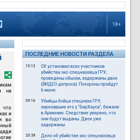
18+
ПОСЛЕДНИЕ НОВОСТИ РАЗДЕЛА
й
15:12
СК установил всех участников
убийства экс-спецназовца ГРУ,
проведены обыски, задержаны двое
(ВИДЕО допроса). Похороны пройдут
никам
6 июня
н на
09:16
Убийцы бойца спецназа ГРУ,
зарезавшие его у "БирХауса", бежали
 что
в Армению. Следствие уверено, что
ках и
они будут выданы. Двое уже
и во
задержаны
нный
ощади
20:38
Дело об убийстве экс-спецназовца
огие