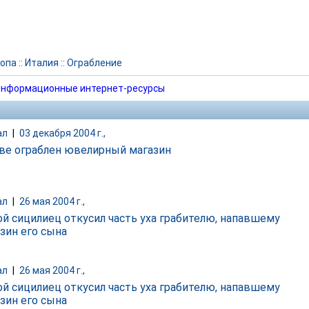
опа
::
Италия
::
Ограбление
нформационные интернет-ресурсы
ал
|
03 декабря 2004 г.,
ве ограблен ювелирный магазин
ал
|
26 мая 2004 г.,
й сицилиец откусил часть уха грабителю, напавшему
азин его сына
ал
|
26 мая 2004 г.,
й сицилиец откусил часть уха грабителю, напавшему
азин его сына