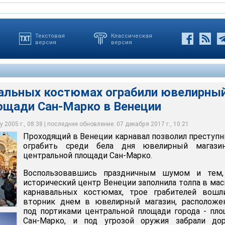
Текстовая
Классическая
версия
версия
вальных костюмах ограбили ювелирны
раздничным шумом и тем, что исторический центр Венеции
лощади Сан-Марко в Венеции
масках и карнавальных костюмах, трое грабителей вошли во
ев магазина, ограбление продолжалось всего 3-4 минуты.
ии карнавал позволил преступникам ограбить среди бела дня
лирный магазин, расположенный под портиками центральной
тупники спокойно скрылись в толпе. Никто не обратил на
 на центральной площади Сан-Марко
о внимания
 2005 г., 08:38 | последнее обновление: 07 декабря 2017 г., 10:21
Проходящий в Венеции карнавал позволил преступ
ntini
ограбить среди бела дня ювелирный магази
центральной площади Сан-Марко.
Воспользовавшись праздничным шумом и тем,
исторический центр Венеции заполнила толпа в мас
карнавальных костюмах, трое грабителей вошл
вторник днем в ювелирный магазин, расположе
под портиками центральной площади города - пл
Сан-Марко, и под угрозой оружия забрали дор