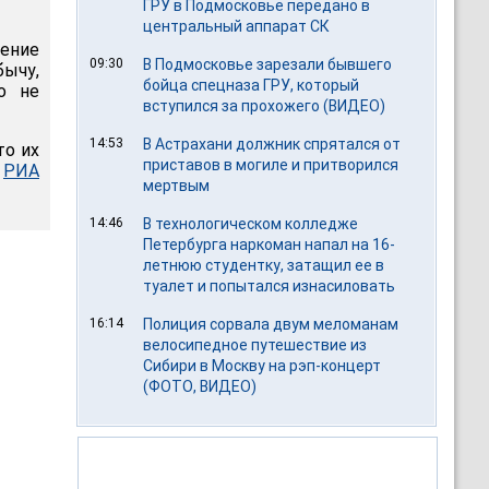
ГРУ в Подмосковье передано в
центральный аппарат СК
ение
09:30
В Подмосковье зарезали бывшего
ычу,
бойца спецназа ГРУ, который
о не
вступился за прохожего (ВИДЕО)
14:53
В Астрахани должник спрятался от
то их
приставов в могиле и притворился
т
РИА
мертвым
14:46
В технологическом колледже
Петербурга наркоман напал на 16-
летнюю студентку, затащил ее в
туалет и попытался изнасиловать
16:14
Полиция сорвала двум меломанам
велосипедное путешествие из
Сибири в Москву на рэп-концерт
(ФОТО, ВИДЕО)