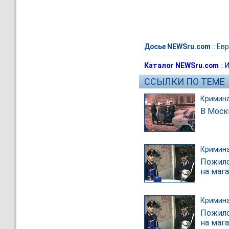
Досье NEWSru.com
::
Евр
Каталог NEWSru.com
::
И
ССЫЛКИ ПО ТЕМЕ
Кримин
В Моск
Кримин
Пожило
на маг
Кримин
Пожило
на маг