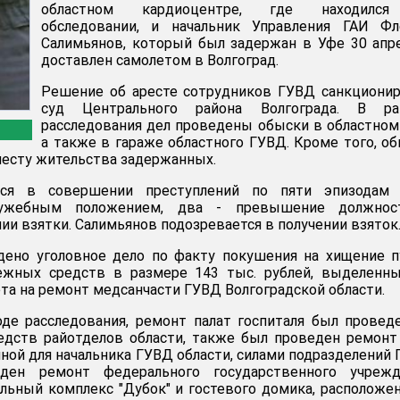
областном кардиоцентре, где находилс
обследовании, и начальник Управления ГАИ Фл
Салимьянов, который был задержан в Уфе 30 апр
доставлен самолетом в Волгоград.
Решение об аресте сотрудников ГУВД санкциони
суд Центрального района Волгограда. В ра
расследования дел проведены обыски в областном
а также в гараже областного ГУВД. Кроме того, о
есту жительства задержанных.
тся в совершении преступлений по пяти эпизодам 
служебным положением, два - превышение должнос
ии взятки. Салимьянов подозревается в получении взяток
ждено уголовное дело по факту покушения на хищение 
жных средств в размере 143 тыс. рублей, выделенны
а на ремонт медсанчасти ГУВД Волгоградской области.
де расследования, ремонт палат госпиталя был провед
едств райотделов области, также был проведен ремонт
нной для начальника ГУВД области, силами подразделений
ден ремонт федерального государственного учрежд
льный комплекс "Дубок" и гостевого домика, расположе