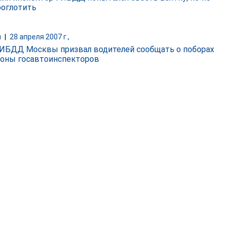
роглотить
и
|
28 апреля 2007 г.,
ГИБДД Москвы призвал водителей сообщать о поборах
роны госавтоинспекторов