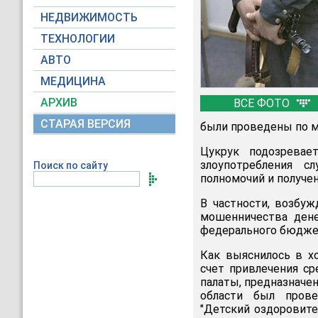
НЕДВИЖИМОСТЬ
ТЕХНОЛОГИИ
АВТО
МЕДИЦИНА
АРХИВ
ВСЕ ФОТО
СТАРАЯ ВЕРСИЯ
были проведены по м
Цукрук подозревае
злоупотребления 
Поиск по сайту
полномочий и получен
В частности, возбу
мошенничества дене
федерального бюджет
Как выяснилось в хо
счет привлечения ср
палаты, предназначе
области был прове
"Детский оздоровите