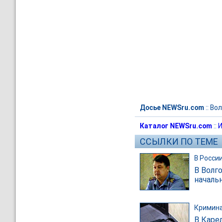
Досье NEWSru.com
::
Вол
Каталог NEWSru.com
::
И
ССЫЛКИ ПО ТЕМЕ
В Росси
В Волг
началь
Кримин
В Каре