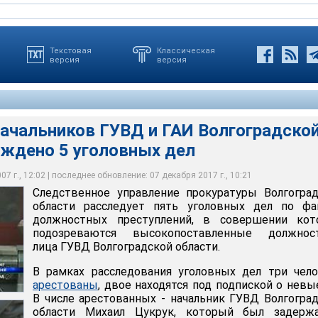
Текстовая
Классическая
версия
версия
начальников ГУВД и ГАИ Волгоградско
уждено 5 уголовных дел
сотрудников ГУВД санкционировал суд Центрального района
дуется уголовное дело по фактам получения взяток
кже возбуждены по факту превышения должностных полномочий
ление прокуратуры Волгоградской области расследует пять
ах расследования дел проведены обыски в областном ГАИ, а
за выдачу автовладельцам паспортов технических средств и
сотрудников ГУВД санкционировал суд Центрального района
ников ГУВД Волгоградской области при приобретении трех
фактам должностных преступлений
астного ГУВД.
билей. Все уголовные дела связаны между собой.
 регионального ГУВД
7 г., 12:02 | последнее обновление: 07 декабря 2017 г., 10:21
Следственное управление прокуратуры Волгогра
области расследует пять уголовных дел по фа
должностных преступлений, в совершении кот
подозреваются высокопоставленные должнос
лица ГУВД Волгоградской области.
В рамках расследования уголовных дел три чел
арестованы
, двое находятся под подпиской о невы
В числе арестованных - начальник ГУВД Волгогра
области Михаил Цукрук, который был задерж