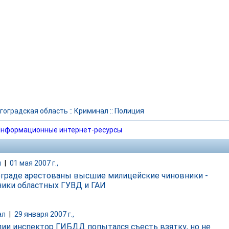
гоградская область
::
Криминал
::
Полиция
нформационные интернет-ресурсы
и
|
01 мая 2007 г.,
ограде арестованы высшие милицейские чиновники -
ники областных ГУВД и ГАИ
ал
|
29 января 2007 г.,
лии инспектор ГИБДД попытался съесть взятку, но не