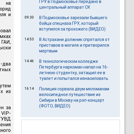
ГРУ в Подмосковье передано в
я на
центральный аппарат СК
орид
еля и
09:30
В Подмосковье зарезали бывшего
бойца спецназа ГРУ, который
вступился за прохожего (ВИДЕО)
ровал
мках
14:53
В Астрахани должник спрятался от
 ГАИ,
приставов в могиле и притворился
быски
мертвым
14:46
В технологическом колледже
-два
Петербурга наркоман напал на 16-
тных
летнюю студентку, затащил ее в
.
туалет и попытался изнасиловать
путем
16:14
Полиция сорвала двум меломанам
х из
велосипедное путешествие из
Сибири в Москву на рэп-концерт
(ФОТО, ВИДЕО)
ен за
 VIP-
 ГУВД
ения
нного