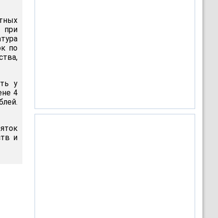
тных
 при
атура
ок по
тва,
ть у
ене 4
блей.
яток
ств и