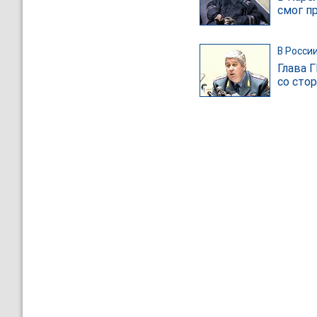
смог п
В Росси
Глава 
со сто