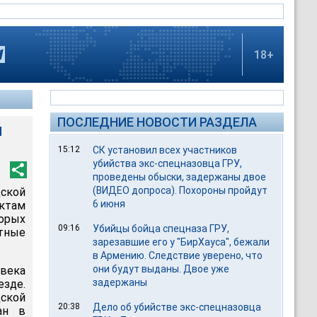
18+
ПОСЛЕДНИЕ НОВОСТИ РАЗДЕЛА
й
15:12
СК установил всех участников
убийства экс-спецназовца ГРУ,
проведены обыски, задержаны двое
(ВИДЕО допроса). Похороны пройдут
дской
6 июня
ктам
орых
09:16
Убийцы бойца спецназа ГРУ,
тные
зарезавшие его у "БирХауса", бежали
в Армению. Следствие уверено, что
они будут выданы. Двое уже
овека
задержаны
езде.
дской
20:38
Дело об убийстве экс-спецназовца
ан в