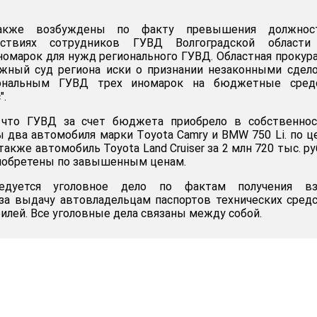
акже возбуждены по факту превышения должнос
ствиях сотрудников ГУВД Волгоградской области
номарок для нужд регионального ГУВД. Областная прокур
ажный суд региона иски о признании незаконными сдел
ональным ГУВД трех иномарок на бюджетные средс
".
 что ГУВД за счет бюджета приобрело в собственнос
два автомобиля марки Тoyota Camry и BMW 750 Li. по ц
также автомобиль Toyota Land Cruiser за 2 млн 720 тыс. ру
иобретены по завышенным ценам.
ледуется уголовное дело по фактам получения вз
за выдачу автовладельцам паспортов технических сред
илей. Все уголовные дела связаны между собой.