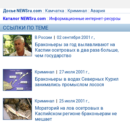
Досье NEWSru.com
::
Камчатка
::
Криминал
::
Авария
Каталог NEWSru.com
::
Информационные интернет-ресурсы
ССЫЛКИ ПО ТЕМЕ
В России
|
02 сентября 2001 г.,
Браконьеры за год вылавливают на
Каспии осетровых в два раза больше,
чем государство
Криминал
|
27 июля 2001 г.,
Браконьеры в водах Северных Курил
занимались промыслом лосося
Криминал
|
25 июля 2001 г.,
Мораторий на лов осетровых в
Каспийском регионе браконьерам не
мешает