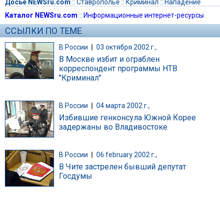
Досье NEWSru.com
::
Ставрополье
::
Криминал
::
Нападение
Каталог NEWSru.com
::
Информационные интернет-ресурсы
ССЫЛКИ ПО ТЕМЕ
В России
|
03 октября 2002 г.,
В Москве избит и ограблен
корреспондент программы НТВ
"Криминал"
В России
|
04 марта 2002 г.,
Избившие генконсула Южной Корее
задержаны во Владивостоке
В России
|
06 february 2002 г.,
В Чите застрелен бывший депутат
Госдумы