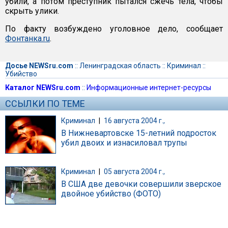
убили, а потом преступник пытался сжечь тела, чтобы
скрыть улики.
По факту возбуждено уголовное дело, сообщает
Фонтанка.ru
.
Досье NEWSru.com
::
Ленинградская область
::
Криминал
::
Убийство
Каталог NEWSru.com
::
Информационные интернет-ресурсы
ССЫЛКИ ПО ТЕМЕ
Криминал
|
16 августа 2004 г.,
В Нижневартовске 15-летний подросток
убил двоих и изнасиловал трупы
Криминал
|
05 августа 2004 г.,
В США две девочки совершили зверское
двойное убийство (ФОТО)