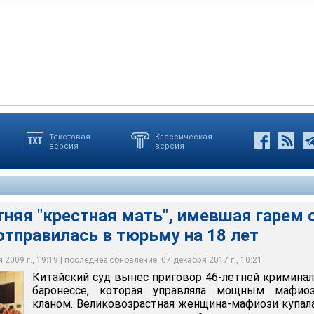
Текстовая
Классическая
версия
версия
"крестная мать", имевшая гарем с 16 юношами, отправилась в
тняя "крестная мать", имевшая гарем 
тправилась в тюрьму на 18 лет
2009 г., 19:19 | последнее обновление: 07 декабря 2017 г., 10:21
Китайский суд вынес приговор 46-летней кримина
баронессе, которая управляла мощным мафио
кланом. Великовозрастная женщина-мафиози купал