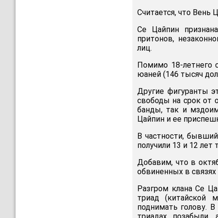
Считается, что Вень 
Се Цайпин признана
притонов, незаконн
лиц.
Помимо 18-летнего 
юаней (146 тысяч дол
Другие фигуранты э
свободы на срок от 
банды, так и мздоим
Цайпин и ее приспеш
В частности, бывший
получили 13 и 12 лет
Добавим, что в октя
обвиненных в связях 
Разгром клана Се Ц
триад (китайской 
поднимать голову. В
триадах позабыли,