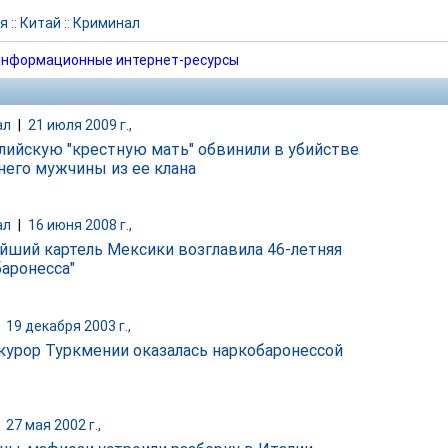
я
::
Китай
::
Криминал
нформационные интернет-ресурсы
ал
|
21 июля 2009 г.,
лийскую "крестную мать" обвинили в убийстве
него мужчины из ее клана
ал
|
16 июня 2008 г.,
йший картель Мексики возглавила 46-летняя
баронесса"
|
19 декабря 2003 г.,
курор Туркмении оказалась наркобаронессой
|
27 мая 2002 г.,