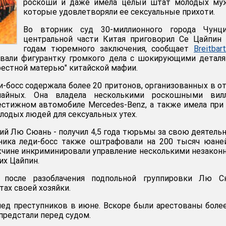
роскоши и даже имела целый штат молодых муж
которые удовлетворяли ее сексуальные прихоти.
Во вторник суд 30-миллионного города Чунц
центральной части Китая приговорил Се Цайпин
годам тюремного заключения, сообщает
Breitbar
вали фигурантку громкого дела с шокирующими деталя
рестной матерью" китайской мафии.
-босс содержала более 20 притонов, организованных в от
айных. Она владела несколькими роскошными вилл
естижном автомобиле Mercedes-Benz, а также имела при
лодых людей для сексуальных утех.
ний Лю Сюань - получил 4,5 года тюрьмы за свою деятель
ника леди-босс также оштрафовали на 200 тысяч юане
жчине инкриминировали управление несколькими незако
их Цайпин.
о после разоблачения подпольной группировки Лю С
тах своей хозяйки.
ед преступников в июне. Вскоре были арестованы боле
 предстали перед судом.