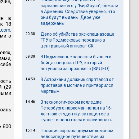
чин,
зарезавшие его у "БирХауса", бежали
в Армению. Следствие уверено, что
они будут выданы. Двое уже
ин в
задержаны
 к 18
t.com
.
20:38
Дело об убийстве экс-спецназовца
ми о
ГРУ в Подмосковье передано в
центральный аппарат СК
елях,
09:30
В Подмосковье зарезали бывшего
ами,
бойца спецназа ГРУ, который
 себе
вступился за прохожего (ВИДЕО)
14:53
В Астрахани должник спрятался от
ность
приставов в могиле и притворился
й (29
мертвым
нными
14:46
В технологическом колледже
Петербурга наркоман напал на 16-
юань
летнюю студентку, затащил ее в
туалет и попытался изнасиловать
е 800
16:14
Полиция сорвала двум меломанам
велосипедное путешествие из