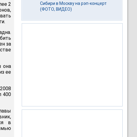
Сибири в Москву на рэп-концерт
лее 2
(ФОТО, ВИДЕО)
онов,
вать
ги.
адна.
убить
ен за
естве
ы она
из ее
 2008
л 400
лавы
ник,
ся в
амью