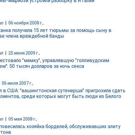
ы-мафиози устроили разборку в Италии
ал
|
06 ноября 2008 г.,
анка получила 15 лет тюрьмы за помощь сыну в
ве члена враждебной банды
ал
|
25 июня 2009 г.,
естовало "мамку", управлявшую "голливудским
м": 50 тысяч долларов за ночь секса
|
06 июля 2007 г.,
л в США: "вашингтонская сутенерша" пригрозила сдать
клиентов, среди которых могут быть люди из Белого
ал
|
05 мая 2008 г.,
повесилась хозяйка борделей, обслуживавших элиту
тона