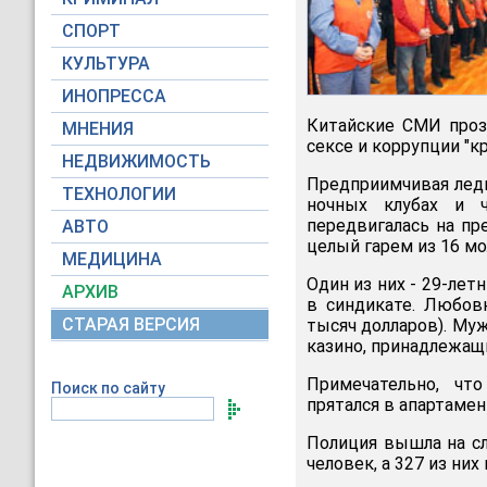
СПОРТ
КУЛЬТУРА
ИНОПРЕССА
Китайские СМИ проз
МНЕНИЯ
сексе и коррупции "к
НЕДВИЖИМОСТЬ
Предприимчивая леди
ТЕХНОЛОГИИ
ночных клубах и ч
передвигалась на пр
АВТО
целый гарем из 16 мо
МЕДИЦИНА
Один из них - 29-лет
АРХИВ
в синдикате. Любов
СТАРАЯ ВЕРСИЯ
тысяч долларов). Му
казино, принадлежащ
Примечательно, чт
Поиск по сайту
прятался в апартамен
Полиция вышла на сл
человек, а 327 из них