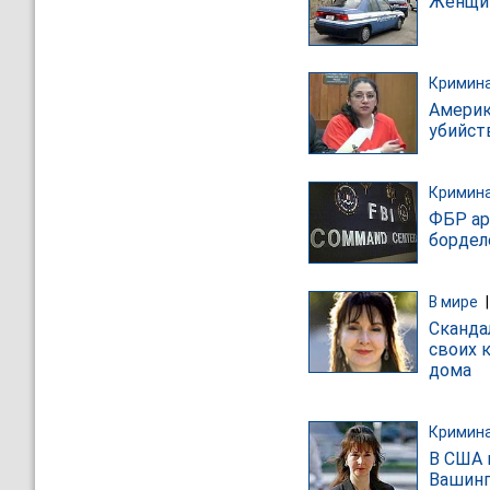
Женщин
Кримин
Америк
убийст
Кримин
ФБР ар
борделе
В мире
Сканда
своих 
дома
Кримин
В США 
Вашинг