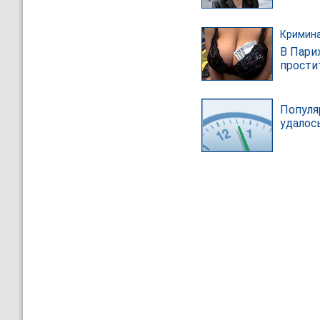
Кримин
В Пари
прости
Популя
удалос