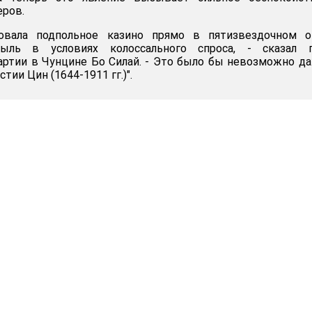
еров.
овала подпольное казино прямо в пятизвездочном от
быль в условиях колоссального спроса, - сказал г
ртии в Чунцине Бо Силай. - Это было бы невозможно д
тии Цин (1644-1911 гг.)".