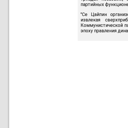
партийных функцион
"Се Цайпин организ
извлекая сверхпри
Коммунистической па
эпоху правления динас