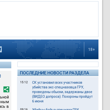
18+
ПОСЛЕДНИЕ НОВОСТИ РАЗДЕЛА
с
15:12
СК установил всех участников
убийства экс-спецназовца ГРУ,
проведены обыски, задержаны двое
(ВИДЕО допроса). Похороны пройдут
льной
6 июня
зным
ась в
09:16
Убийцы бойца спецназа ГРУ,