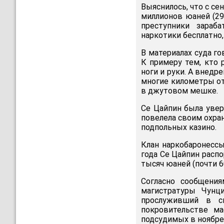
Выяснилось, что с се
миллионов юаней (29
преступники зараба
наркотики бесплатно,
В материалах суда го
К примеру тем, кто 
ноги и руки. А внедр
многие километры от
в джутовом мешке.
Се Цайпин была увер
повелела своим охра
подпольных казино.
Клан наркобаронессы
года Се Цайпин распо
тысяч юаней (почти 6
Согласно сообщени
магистратуры Чунц
прослуживший в с
покровительстве м
подсудимых в ноябре