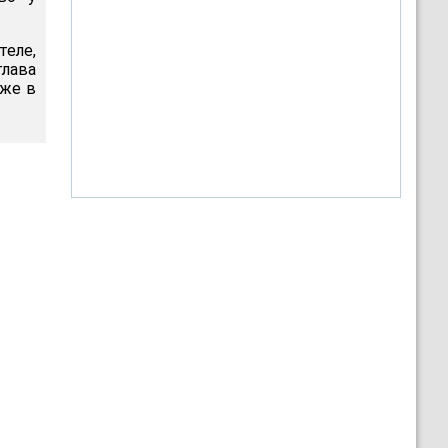
еле,
лава
аже в