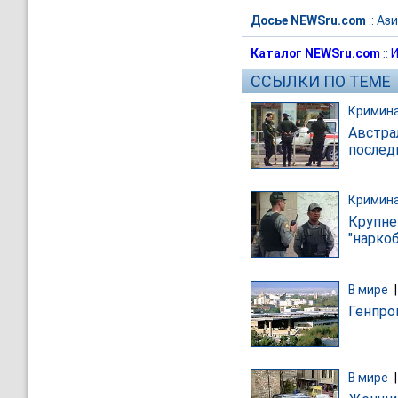
Досье NEWSru.com
::
Ази
Каталог NEWSru.com
::
И
ССЫЛКИ ПО ТЕМЕ
Кримин
Австра
послед
Кримин
Крупне
"нарко
В мире
Генпро
В мире