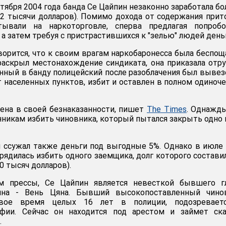
нтября 2004 года банда Се Цайпин незаконно заработала бо
2 тысячи долларов). Помимо дохода от содержания прит
тывали на наркоторговле, сперва предлагая попробо
 а затем требуя с пристрастившихся к "зелью" людей день
ворится, что к своим врагам наркобаронесса была беспощ
раскрыл местонахождение синдиката, она приказала отр
енный в банду полицейский после разоблачения был вывез
 населенных пунктов, избит и оставлен в полном одиноч
ена в своей безнаказанности, пишет
The Times
. Однажд
нникам избить чиновника, который пытался закрыть одно 
 ссужал также деньги под выгодные 5%. Однако в июле
рядилась избить одного заемщика, долг которого состави
0 тысяч долларов).
ям прессы, Се Цайпин является невесткой бывшего г
ина - Вень Цяна. Бывший высокопоставленный чинов
вое время целых 16 лет в полиции, подозревает
афии. Сейчас он находится под арестом и займет ск
.