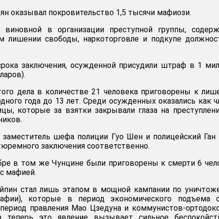
Цян оказывал покровительство 1,5 тысячи мафиози.
 виновной в организации преступной группы, содерж
ом лишении свободы, наркоторговле и подкупе должно
срока заключения, осужденной присудили штраф в 1 ми
ларов).
того дела в количестве 21 человека приговорены к ли
одного года до 13 лет. Среди осужденных оказались как 
цы, которые за взятки закрывали глаза на преступлен
ников.
 заместитель шефа полиции Гуо Шен и полицейский Ган
 тюремного заключения соответственно.
бре в том же Чунцине были приговорены к смерти 6 чел
с мафией.
айпин стал лишь этапом в мощной кампании по уничто
мафии), которые в период экономического подъема с
 период правления Мао Цзедуна и коммунистов-ортодок
 а теперь это явление вызывает сильное беспокойст