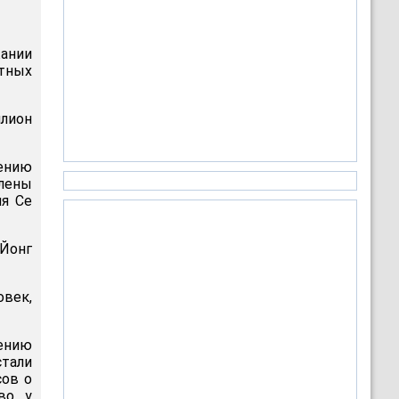
ании
стных
ллион
шению
члены
ия Се
 Йонг
овек,
жению
тали
сов о
во у