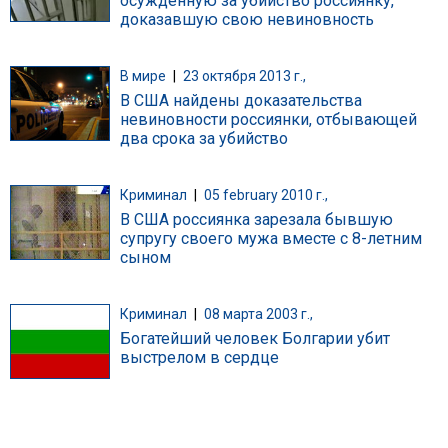
осужденную за убийство россиянку,
доказавшую свою невиновность
В мире
|
23 октября 2013 г.,
В США найдены доказательства
невиновности россиянки, отбывающей
два срока за убийство
Криминал
|
05 february 2010 г.,
В США россиянка зарезала бывшую
супругу своего мужа вместе с 8-летним
сыном
Криминал
|
08 марта 2003 г.,
Богатейший человек Болгарии убит
выстрелом в сердце