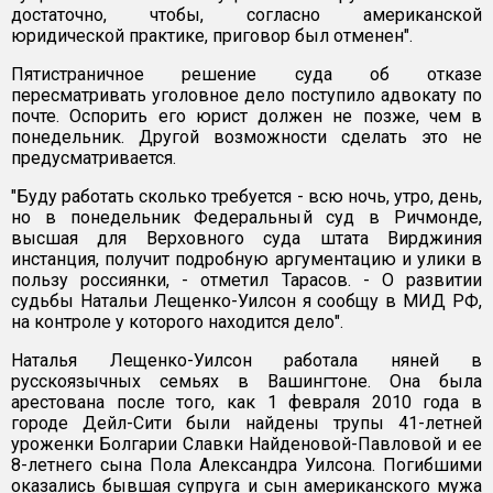
достаточно, чтобы, согласно американской
юридической практике, приговор был отменен".
Пятистраничное решение суда об отказе
пересматривать уголовное дело поступило адвокату по
почте. Оспорить его юрист должен не позже, чем в
понедельник. Другой возможности сделать это не
предусматривается.
"Буду работать сколько требуется - всю ночь, утро, день,
но в понедельник Федеральный суд в Ричмонде,
высшая для Верховного суда штата Вирджиния
инстанция, получит подробную аргументацию и улики в
пользу россиянки, - отметил Тарасов. - О развитии
судьбы Натальи Лещенко-Уилсон я сообщу в МИД РФ,
на контроле у которого находится дело".
Наталья Лещенко-Уилсон работала няней в
русскоязычных семьях в Вашингтоне. Она была
арестована после того, как 1 февраля 2010 года в
городе Дейл-Сити были найдены трупы 41-летней
уроженки Болгарии Славки Найденовой-Павловой и ее
8-летнего сына Пола Александра Уилсона. Погибшими
оказались бывшая супруга и сын американского мужа