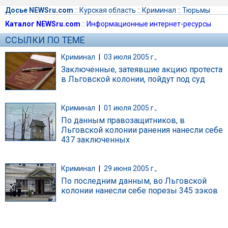
Досье NEWSru.com
::
Курская область
::
Криминал
::
Тюрьмы
Каталог NEWSru.com
::
Информационные интернет-ресурсы
ССЫЛКИ ПО ТЕМЕ
Криминал
|
03 июля 2005 г.,
Заключенные, затеявшие акцию протеста
в Льговской колонии, пойдут под суд
Криминал
|
01 июля 2005 г.,
По данным правозащитников, в
Льговской колонии ранения нанесли себе
437 заключенных
Криминал
|
29 июня 2005 г.,
По последним данным, во Льговской
колонии нанесли себе порезы 345 зэков