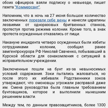
обоих офицеров взяли подписку о невыезде, пишет
газета
"Коммерсант"
.
Напомним, что в ночь на 27 июня большое количество
заключенных
порезали себе вены
и нанесли царапины
лезвиями от одноразовых бритвенных станков,
протестуя против режима колонии. Кроме того, в знак
протеста осужденные отказались от пищи.
Накануне инцидента четверо осужденных были избиты
сотрудниками колонии, сообщил ранее
замгенпрокурора РФ Николай Савченко, побывавший в
Курской области для ознакомления с ситуацией в
исправительном учреждении.
Заключенные пошли на бунт из-за невыносимых
условий содержания. Зэки пытались жаловаться, но
после этого их избивали. Родственники зэков
утверждают, что омоновцы угрожали расправой даже
им. Смена руководства была главным требованием
бунтовщиков, которое и выполнили нынешним
решением власти.
Между тем, по данным правозащитников, более 1300