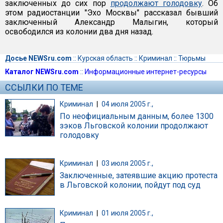
заключенных до сих пор
продолжают голодовку
. Об
этом радиостанции "Эхо Москвы" рассказал бывший
заключенный Александр Малыгин, который
освободился из колонии два дня назад.
Досье NEWSru.com
::
Курская область
::
Криминал
::
Тюрьмы
Каталог NEWSru.com
::
Информационные интернет-ресурсы
ССЫЛКИ ПО ТЕМЕ
Криминал
|
04 июля 2005 г.,
По неофициальным данным, более 1300
зэков Льговской колонии продолжают
голодовку
Криминал
|
03 июля 2005 г.,
Заключенные, затеявшие акцию протеста
в Льговской колонии, пойдут под суд
Криминал
|
01 июля 2005 г.,