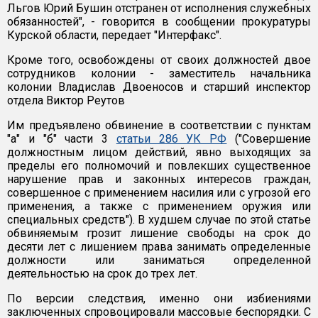
Льгов Юрий Бушин отстранен от исполнения служебных
обязанностей", - говорится в сообщении прокуратуры
Курской области, передает "Интерфакс".
Кроме того, освобождены от своих должностей двое
сотрудников колонии - заместитель начальника
колонии Владислав Двоеносов и старший инспектор
отдела Виктор Реутов
Им предъявлено обвинение в соответствии с пунктам
"а" и "б" части 3
статьи 286 УК РФ
("Совершение
должностным лицом действий, явно выходящих за
пределы его полномочий и повлекших существенное
нарушение прав и законных интересов граждан,
совершенное с применением насилия или с угрозой его
применения, а также с применением оружия или
специальных средств"). В худшем случае по этой статье
обвиняемым грозит лишение свободы на срок до
десяти лет с лишением права занимать определенные
должности или заниматься определенной
деятельностью на срок до трех лет.
По версии следствия, именно они избиениями
заключенных спровоцировали массовые беспорядки. С