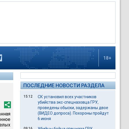
18+
ПОСЛЕДНИЕ НОВОСТИ РАЗДЕЛА
15:12
СК установил всех участников
убийства экс-спецназовца ГРУ,
проведены обыски, задержаны двое
(ВИДЕО допроса). Похороны пройдут
анная
6 июня
нное
релых
09:16
Убийцы бойца спецназа ГРУ,