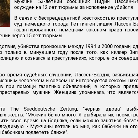
мужчин. 53-летний сообщник Лидии Лассен-Б
осужден на 12 лет тюрьмы за исполнение убийств.
В связи с беспрецедентной жестокостью преступ
суд немецкого города Геттинген лишил Лассен-
гарантированного немецким законом права прос
нии через 15 лет тюрьмы.
дствия, убийства произошли между 1994 и 2000 годами, о
но только в минувшем году после того, как киллер Зи
лицию и сознался в преступлениях, которые он соверш
.
во время судебных слушаний, Лассен-Бердж, заявившая
гиозным человеком и совсем не интересуется сексом, нах
в при помощи газетных объявлений, в которых предла
 престарелых мужчин. Женщина упоминала, что являетс
та The Sueddeutsche Zeitung, "черная вдова" выби
ых жертв. "Мужчин было много. Я выбирала их, посмотр
тить свое время на бедняка, если можно заняться богат
дсудимую. - Мужчины летели ко мне, как бабочки на ого
 бабочкам подлететь ближе".