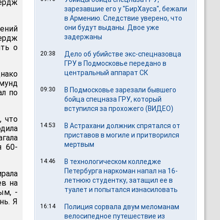
ердж
зарезавшие его у "БирХауса", бежали
в Армению. Следствие уверено, что
они будут выданы. Двое уже
лений
задержаны
Бердж
ить о
20:38
Дело об убийстве экс-спецназовца
ГРУ в Подмосковье передано в
центральный аппарат СК
днако
гмунд
09:30
В Подмосковье зарезали бывшего
ал по
бойца спецназа ГРУ, который
вступился за прохожего (ВИДЕО)
, что
14:53
В Астрахани должник спрятался от
одила
приставов в могиле и притворился
гала
мертвым
я 60-
14:46
В технологическом колледже
Петербурга наркоман напал на 16-
рала
летнюю студентку, затащил ее в
ев на
туалет и попытался изнасиловать
ым, -
нь. Я
16:14
Полиция сорвала двум меломанам
велосипедное путешествие из