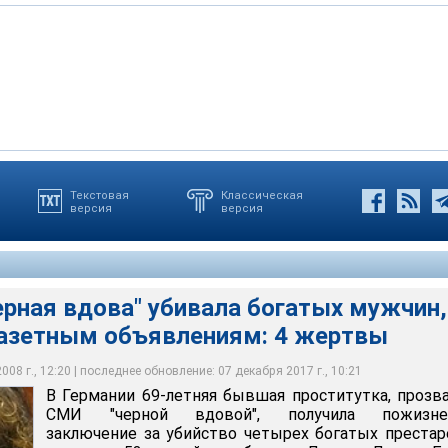
Текстовая
Классическая
версия
версия
 вдова" убивала богатых мужчин, находя их по газетным
ртвы
ерная вдова" убивала богатых мужчин,
 газетным объявлениям: 4 жертвы
08 г., 12:20 | последнее обновление: 07 декабря 2017 г., 10:21
В Германии 69-летняя бывшая проститутка, прозв
СМИ "черной вдовой", получила пожизне
заключение за убийство четырех богатых преста