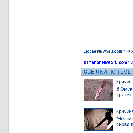
Досье NEWSru.com
::
Евр
Каталог NEWSru.com
::
И
ССЫЛКИ ПО ТЕМЕ
Кримин
В Омске
третье
Кримин
"Черна
снова 