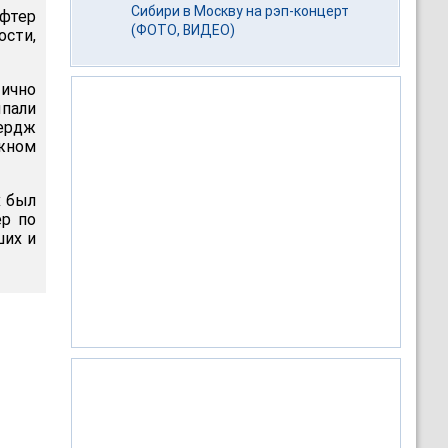
Сибири в Москву на рэп-концерт
юфтер
(ФОТО, ВИДЕО)
ости,
тично
пали
ердж
ажном
х был
ер по
ших и