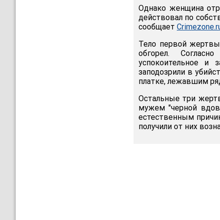
Однако женщина отр
действовал по собст
сообщает
Crimezone.r
Тело первой жертвы 
обгорел. Согласн
успокоительное и 
заподозрили в убийс
платке, лежавшим ря
Остальные три жерт
мужем "черной вдовы
естественным причин
получили от них возн