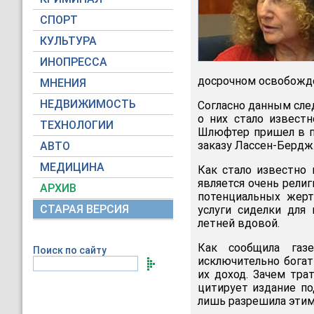
СПОРТ
КУЛЬТУРА
ИНОПРЕССА
досрочном освобожде
МНЕНИЯ
НЕДВИЖИМОСТЬ
Согласно данным сле
о них стало извест
ТЕХНОЛОГИИ
Шлюфтер пришел в по
заказу Лассен-Бердж
АВТО
МЕДИЦИНА
Как стало известно 
является очень рели
АРХИВ
потенциальных жерт
СТАРАЯ ВЕРСИЯ
услуги сиделки для
летней вдовой.
Как сообщила газе
Поиск по сайту
исключительно богат
их доход. Зачем тра
цитирует издание по
лишь разрешила этим