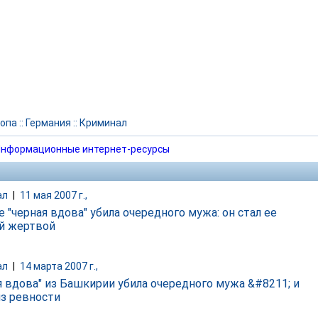
опа
::
Германия
::
Криминал
нформационные интернет-ресурсы
ал
|
11 мая 2007 г.,
 "черная вдова" убила очередного мужа: он стал ее
й жертвой
ал
|
14 марта 2007 г.,
я вдова" из Башкирии убила очередного мужа &#8211; и
из ревности