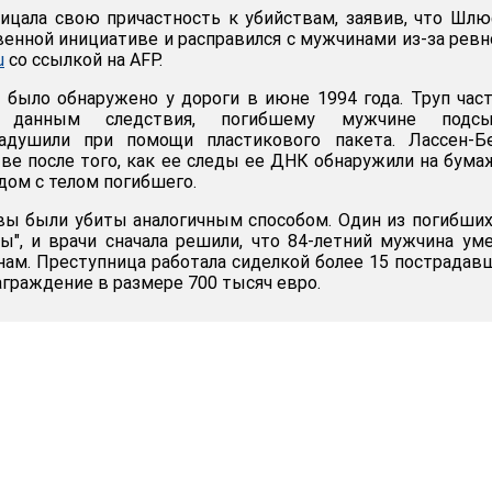
ицала свою причастность к убийствам, заявив, что Шл
венной инициативе и расправился с мужчинами из-за ревн
u
со ссылкой на AFP.
было обнаружено у дороги в июне 1994 года. Труп час
о данным следствия, погибшему мужчине подсы
задушили при помощи пластикового пакета. Лассен-Б
тве после того, как ее следы ее ДНК обнаружили на бум
дом с телом погибшего.
вы были убиты аналогичным способом. Один из погибши
", и врачи сначала решили, что 84-летний мужчина ум
ам. Преступница работала сиделкой более 15 пострадав
аграждение в размере 700 тысяч евро.