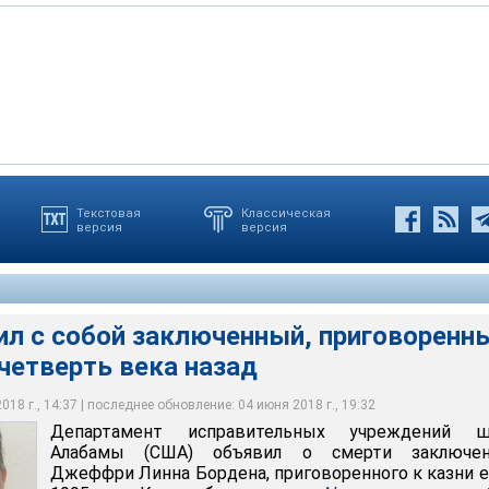
Текстовая
Классическая
версия
версия
вительных учреждений штата Алабамы (США) объявил о смерти
ри Линна Бордена, приговоренного к казни еще в 1995 году
of Corrections
ил с собой заключенный, приговоренн
 четверть века назад
18 г., 14:37 | последнее обновление: 04 июня 2018 г., 19:32
Департамент исправительных учреждений ш
Алабамы (США) объявил о смерти заключен
Джеффри Линна Бордена, приговоренного к казни 