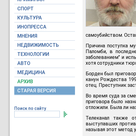
СПОРТ
КУЛЬТУРА
ИНОПРЕССА
самоубийством. Оста
МНЕНИЯ
НЕДВИЖИМОСТЬ
Причина поступка му
Паломби, в последн
ТЕХНОЛОГИИ
заболеванием" и исп
хотя сотрудники тюрь
АВТО
МЕДИЦИНА
Борден был приговор
канун Рождества 199
АРХИВ
отец. Преступник зас
СТАРАЯ ВЕРСИЯ
Во время суда за см
приговора было назна
отложили. Была ли на
Поиск по сайту
Телеканал также о
выступавших против
называя этот метод 