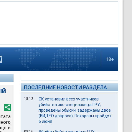
18+
ПОСЛЕДНИЕ НОВОСТИ РАЗДЕЛА
ый
15:12
СК установил всех участников
убийства экс-спецназовца ГРУ,
проведены обыски, задержаны двое
(ВИДЕО допроса). Похороны пройдут
тата
6 июня
ного
еще в
09:16
Убийцы бойца спецназа ГРУ,