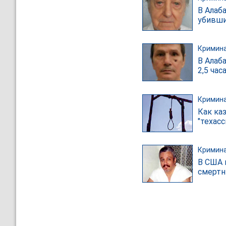
В Алаб
убивши
Кримин
В Алаб
2,5 час
Кримин
Как ка
"техасс
Кримин
В США 
смертн