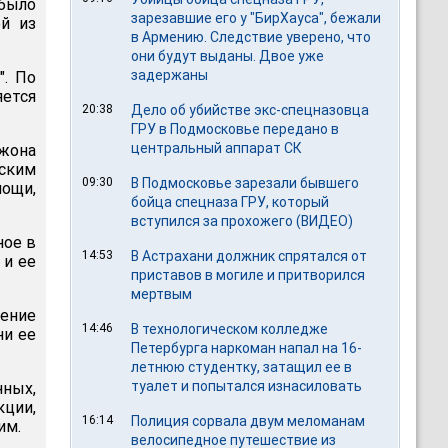
 было
зарезавшие его у "БирХауса", бежали
й из
в Армению. Следствие уверено, что
они будут выданы. Двое уже
задержаны
". По
ется
20:38
Дело об убийстве экс-спецназовца
ГРУ в Подмосковье передано в
центральный аппарат СК
Джона
ским
09:30
В Подмосковье зарезали бывшего
мощи,
бойца спецназа ГРУ, который
вступился за прохожего (ВИДЕО)
ное в
14:53
В Астрахани должник спрятался от
 и ее
приставов в могиле и притворился
мертвым
нение
14:46
В технологическом колледже
ни ее
Петербурга наркоман напал на 16-
летнюю студентку, затащил ее в
туалет и попытался изнасиловать
ных,
кции,
16:14
Полиция сорвала двум меломанам
им.
велосипедное путешествие из