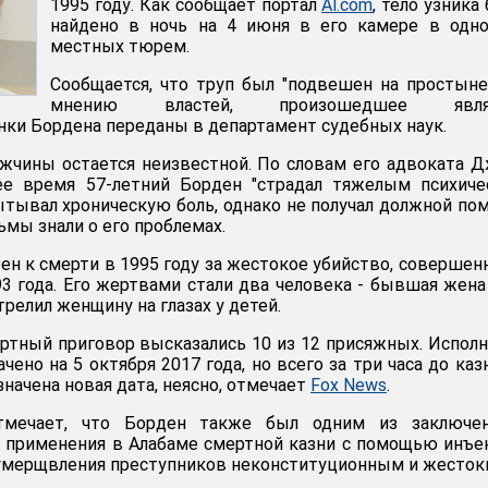
1995 году. Как сообщает портал
Al.com
, тело узника
найдено в ночь на 4 июня в его камере в одно
местных тюрем.
Сообщается, что труп был "подвешен на простыне
мнению властей, произошедшее явля
нки Бордена переданы в департамент судебных наук.
жчины остается неизвестной. По словам его адвоката 
ее время 57-летний Борден "страдал тяжелым психиче
ытывал хроническую боль, однако не получал должной по
мы знали о его проблемах.
ен к смерти в 1995 году за жестокое убийство, совершен
3 года. Его жертвами стали два человека - бывшая жена
трелил женщину на глазах у детей.
ертный приговор высказались 10 из 12 присяжных. Испол
чено на 5 октября 2017 года, но всего за три часа до каз
значена новая дата, неясно, отмечает
Fox News
.
тмечает, что Борден также был одним из заключен
 применения в Алабаме смертной казни с помощью инъе
умерщвления преступников неконституционным и жесток