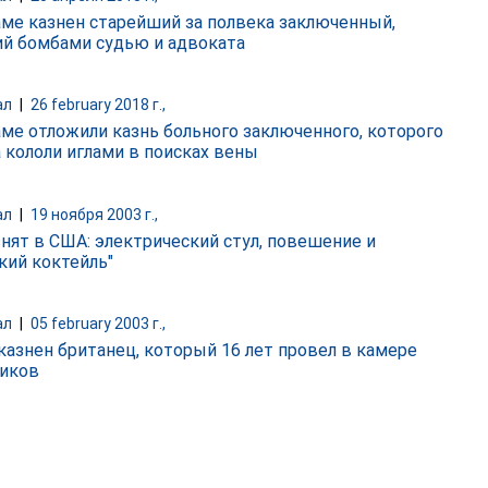
аме казнен старейший за полвека заключенный,
й бомбами судью и адвоката
ал
|
26 february 2018 г.,
аме отложили казнь больного заключенного, которого
а кололи иглами в поисках вены
ал
|
19 ноября 2003 г.,
знят в США: электрический стул, повешение и
кий коктейль"
ал
|
05 february 2003 г.,
казнен британец, который 16 лет провел в камере
иков