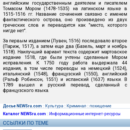
английским государственным деятелем и писателем
Томасом Мором (1478-1535) на латинском языке в
1515-1516 гг. Название сочинения связано с именем
фантастического острова, оно произведено из двух
греческих слов и переводится как "место, которого
нигде нет".
За первым изданием (Лувен, 1516) последовало второе
(Париж, 1517), а затем еще два (Базель, март и ноябрь
1518). Наилучший вариант текста содержит мартовское
издание 1518, где были учтены сделанные Мором
исправления. К 1750 году работа выдержала 44
издания, в том числе переводы на немецкий (1524),
итальянский (1548), французский (1550), английский
(Ральф Робинсон, 1551) и испанский (1637) языки. В
1789 вышел и русский перевод, сделанный с
французского языка.
Досье NEWSru.com
::
Культура
::
Криминал
::
похищение
Каталог NEWSru.com
::
Информационные интернет-ресурсы
ССЫЛКИ ПО ТЕМЕ