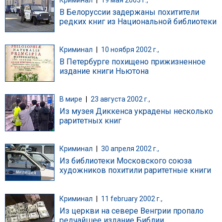
В Белоруссии задержаны похитители
редких книг из Национальной библиотеки
Криминал
|
10 ноября 2002 г.,
В Петербурге похищено прижизненное
издание книги Ньютона
В мире
|
23 августа 2002 г.,
Из музея Диккенса украдены несколько
раритетных книг
Криминал
|
30 апреля 2002 г.,
Из библиотеки Московского союза
художников похитили раритетные книги
Криминал
|
11 february 2002 г.,
Из церкви на севере Венгрии пропало
редчайшее издание Библии