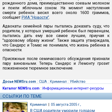
рожденного дома, преимущественно соевым молоком
и поили яблочным соком. На момент наступления
смерти ребенок весил всего около 1600 граммов,
сообщает
РИА "Новости"
.
Адвокаты семейной пары пытались доказать суду, что
родители, у которых умерший ребенок был первенцем,
пытались дать ему все самое лучшее, приучая к
"здоровому образу жизни". Также защита утверждала,
что Сандерс и Томас не понимали, что жизнь ребенка в
опасности.
Присяжные после семичасового обсуждения признали
пару виновными. Теперь Сандерс и Лемонту грозит
пожизненное тюремное заключение.
Досье NEWSru.com
::
США
::
Криминал
::
Убийство
Каталог NEWSru.com
::
Информационные интернет-ресурсы
ССЫЛКИ ПО ТЕМЕ
Криминал
|
05 августа 2005 г.,
В США родители уморили голодом