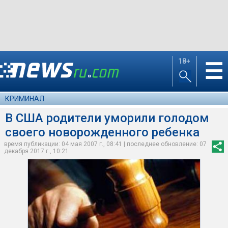
18+
☰
КРИМИНАЛ
В США родители уморили голодом
своего новорожденного ребенка
время публикации: 04 мая 2007 г., 08:41 | последнее обновление: 07
декабря 2017 г., 10:21