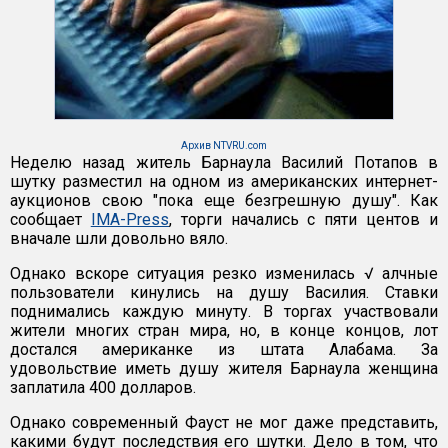
Архив NTVRU.com
Неделю назад житель Барнаула Василий Потапов в
шутку разместил на одном из американских интернет-
аукционов свою "пока еще безгрешную душу". Как
сообщает
IMA-Press
, торги начались с пяти центов и
вначале шли довольно вяло.
Однако вскоре ситуация резко изменилась √ алчные
пользователи кинулись на душу Василия. Ставки
поднимались каждую минуту. В торгах участвовали
жители многих стран мира, но, в конце концов, лот
достался американке из штата Алабама. За
удовольствие иметь душу жителя Барнаула женщина
заплатила 400 долларов.
Однако современный Фауст не мог даже представить,
какими будут последствия его шутки. Дело в том, что