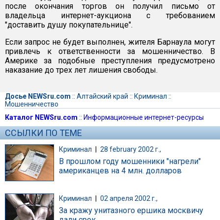
после окончания торгов он получил письмо от
владельца интернет-аукциона с требованием
"доставить душу покупательнице".
Если запрос не будет выполнен, жителя Барнаула могут
привлечь к ответственности за мошенничество. В
Америке за подобные преступления предусмотрено
наказание до трех лет лишения свободы.
Досье NEWSru.com
::
Алтайский край
::
Криминал
::
Мошенничество
Каталог NEWSru.com
::
Информационные интернет-ресурсы
ССЫЛКИ ПО ТЕМЕ
Криминал
|
28 february 2002 г.,
В прошлом году мошенники "нагрели"
американцев на 4 млн. долларов
Криминал
|
02 апреля 2002 г.,
За кражу унитазного ершика москвичу
дали срок