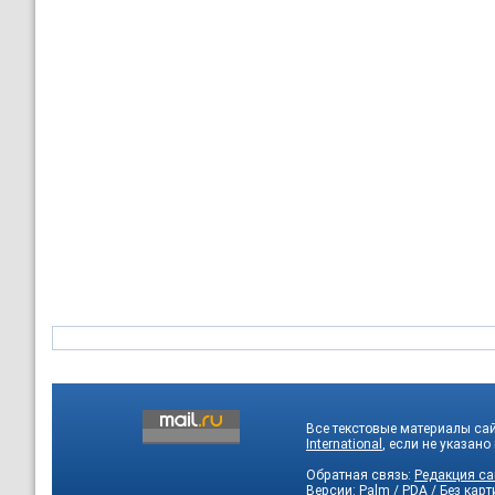
Все текстовые материалы са
International
, если не указано
Обратная связь:
Редакция са
Версии:
Palm / PDA
/
Без карт