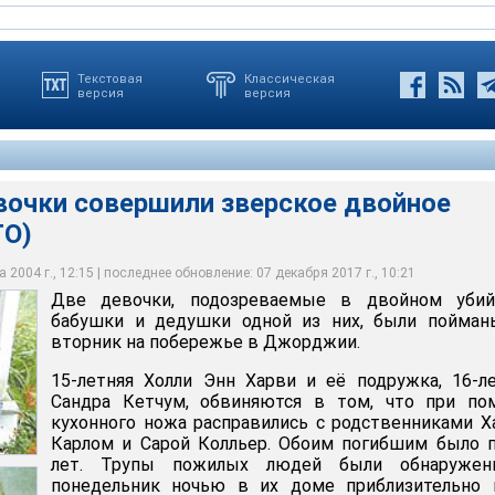
Текстовая
Классическая
версия
версия
вочки совершили зверское двойное
ТО)
н Харви и её подружка, 16-летняя Сандра Кетчум, обвиняются в
, что пикап, на котором уехали девочки, был найден в
ьствуют, что супругам Колльер были нанесены множественные
и кухонного ножа расправились с родственниками Харви, Карлом
и и трудолюбивыми людьми с большим количеством друзей.
х от дома, где их задержали. По свидетельству полиции, в вэне
нным ножом, от которых они и скончались. Труп Карла Колльера
 обоим было по 77 лет
внучкой мешали им жить спокойно
ики, изобличающие подружек в убийстве
е, Сара Колльер лежала на первом этаже
 2004 г., 12:15 | последнее обновление: 07 декабря 2017 г., 10:21
Две девочки, подозреваемые в двойном убий
бабушки и дедушки одной из них, были пойман
вторник на побережье в Джорджии.
15-летняя Холли Энн Харви и её подружка, 16-л
Сандра Кетчум, обвиняются в том, что при по
кухонного ножа расправились с родственниками Х
Карлом и Сарой Колльер. Обоим погибшим было 
лет. Трупы пожилых людей были обнаруже
понедельник ночью в их доме приблизительно 