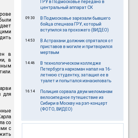
ГРУ в Подмосковье передано в
центральный аппарат СК
трове
09:30
В Подмосковье зарезали бывшего
были
бойца спецназа ГРУ, который
дает
вступился за прохожего (ВИДЕО)
щими
удить
14:53
В Астрахани должник спрятался от
приставов в могиле и притворился
мертвым
ен в
ии, в
14:46
В технологическом колледже
анным
Петербурга наркоман напал на 16-
тили.
летнюю студентку, затащил ее в
туалет и попытался изнасиловать
арви
16:14
Полиция сорвала двум меломанам
м для
велосипедное путешествие из
Сибири в Москву на рэп-концерт
(ФОТО, ВИДЕО)
енные
арла
ла со
ми с
жить