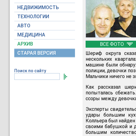
НЕДВИЖИМОСТЬ
ТЕХНОЛОГИИ
АВТО
МЕДИЦИНА
АРХИВ
ВСЕ ФОТО
СТАРАЯ ВЕРСИЯ
Шериф округа сказа
нескольких квартала
машине были обнару
полиции, девочки по
Поиск по сайту
Мальчики ничего не з
Как рассказал шер
попыталась сбежать
ссоры между девочка
Эксперты свидетель
удары большим кух
Колльера был найден 
своими бабушкой и 
большим количеств