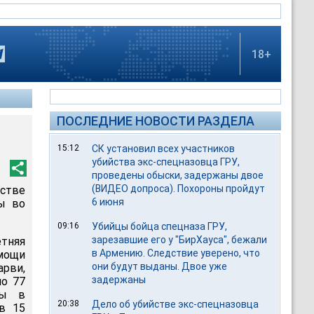
18+
ПОСЛЕДНИЕ НОВОСТИ РАЗДЕЛА
15:12
СК установил всех участников
убийства экс-спецназовца ГРУ,
проведены обыски, задержаны двое
(ВИДЕО допроса). Похороны пройдут
стве
6 июня
ы во
09:16
Убийцы бойца спецназа ГРУ,
зарезавшие его у "БирХауса", бежали
етняя
в Армению. Следствие уверено, что
мощи
они будут выданы. Двое уже
арви,
задержаны
по 77
ны в
20:38
Дело об убийстве экс-спецназовца
в 15