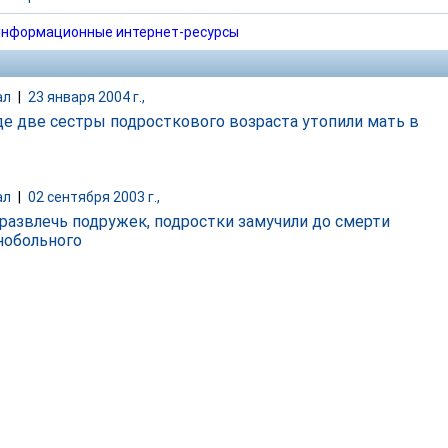
нформационные интернет-ресурсы
ал
|
23 января 2004 г.,
де две сестры подросткового возраста утопили мать в
ал
|
02 сентября 2003 г.,
развлечь подружек, подростки замучили до смерти
обольного