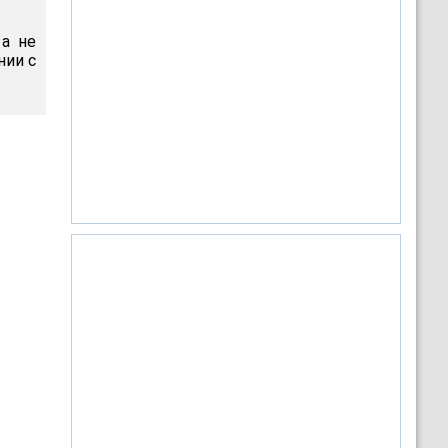
 а не
нии с