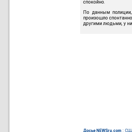
спокойно.
По данным полиции,
произошло спонтанно
другими людьми, у н
Досье NEWSru.com
::
СШ