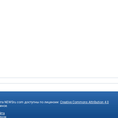
йта NEWSru.com доступны по лицензии:
Creative Commons Attribution 4.0
 иное.
йта
инок