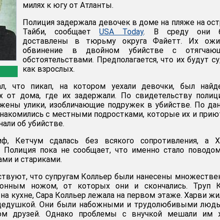
милях к югу от Атланты.
Полиция задержала девочек в доме на пляже на ос
Тайби, сообщает
USA Today
. В среду они 
доставлены в тюрьму округа Файетт. Их ожи
обвинение в двойном убийстве с отягчаю
обстоятельствами. Предполагается, что их будут с
как взрослых.
л, что пикап, на котором уехали девочки, был найд
х от дома, где их задержали. По свидетельству полиц
жены улики, изобличающие подружек в убийстве. По д
знакомились с местными подростками, которые их и прию
нали об убийстве.
иф, Кетчум сдалась без всякого сопротивления, а Х
. Полиция пока не сообщает, что именно стало поводо
ми и стариками.
ствуют, что супругам Колльер были нанесены множеств
онным ножом, от которых они и скончались. Труп К
на кухне, Сара Колльер лежала на первом этаже. Харви жи
дедушкой. Они были набожными и трудолюбивыми людь
ом друзей. Однако проблемы с внучкой мешали им 