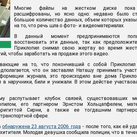
Многие файлы на жестком диске пок
расшифрованы, но ясно одно: недавно было ст
большое количество данных, объем которых указ
на то, что речь шла о фото- и видеоматериалах.
В данный момент предпринимаются поп
восстановить эти данные, так как предположит
Приклопил снимал свою жертву во время жест
ий, чтобы заработать на продаже этого видео.
ывающие на то, что покончивший с собой Приклопил
дполагается, что он заставлял Наташу принимать учас
нформации журнала, это происходило вне дома Прикло
в наручники, били и унижали. В этом действе участвов
му распутывает клубок связей, существовавших м
опилом, его партнером Эрнстом Хольцапфелем, мат
ригиттой Сирни, а также ее тогдашним партнер
транспортной сфере.
а
обнаружена 23 августа 2006 года
- после того, как ей уд
хитителя. Молодая девушка сообщила полиции, что в тече