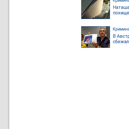
Кримин
Наташа
похище
Кримин
В Авст
сбежал