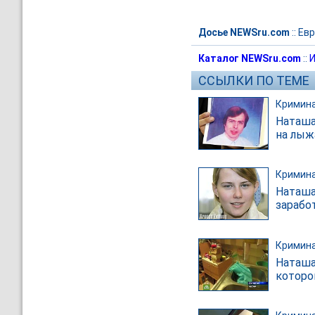
Досье NEWSru.com
::
Евр
Каталог NEWSru.com
::
И
ССЫЛКИ ПО ТЕМЕ
Кримин
Наташа
на лыж
Кримин
Наташа
зарабо
Кримин
Наташа
которо