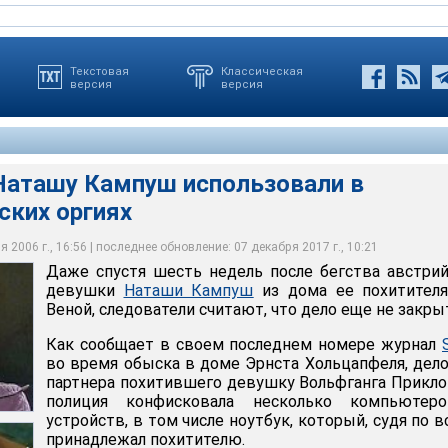
Текстовая
Классическая
версия
версия
аташу Кампуш использовали в
ских оргиях
вающие на то, что покончивший с собой Приклопил был
недель после бегства австрийской девушки Наташи Кампуш из
Приклопил снимал свою жертву во время жестоких
едполагается, что он заставлял Наташу принимать участие в
 под Веной, следователи считают, что дело еще не закрыто
ргий, чтобы заработать на продаже этого видео
нформации журнала, это происходило вне дома Приклопила
 2006 г., 16:56 | последнее обновление: 07 декабря 2017 г., 10:21
Даже спустя шесть недель после бегства австри
девушки
Наташи Кампуш
из дома ее похитителя
Веной, следователи считают, что дело еще не закры
Как сообщает в своем последнем номере журнал
во время обыска в доме Эрнста Хольцапфеля, дел
партнера похитившего девушку Вольфганга Прикло
полиция конфисковала несколько компьютер
устройств, в том числе ноутбук, который, судя по в
принадлежал похитителю.