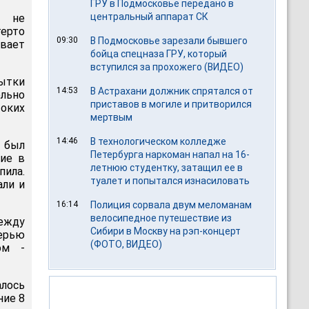
ГРУ в Подмосковье передано в
центральный аппарат СК
а не
ерто
09:30
В Подмосковье зарезали бывшего
ывает
бойца спецназа ГРУ, который
вступился за прохожего (ВИДЕО)
ытки
14:53
В Астрахани должник спрятался от
ельно
приставов в могиле и притворился
оких
мертвым
14:46
В технологическом колледже
 был
Петербурга наркоман напал на 16-
тие в
летнюю студентку, затащил ее в
пила.
туалет и попытался изнасиловать
али и
16:14
Полиция сорвала двум меломанам
велосипедное путешествие из
ежду
Сибири в Москву на рэп-концерт
ерью
(ФОТО, ВИДЕО)
ом -
алось
ние 8