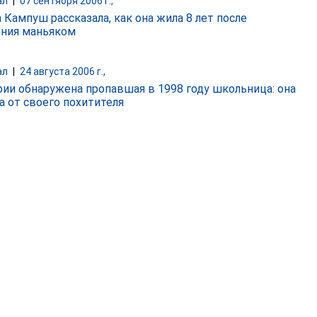
ал
|
07 сентября 2006 г.,
 Кампуш рассказала, как она жила 8 лет после
ния маньяком
ал
|
24 августа 2006 г.,
рии обнаружена пропавшая в 1998 году школьница: она
а от своего похитителя