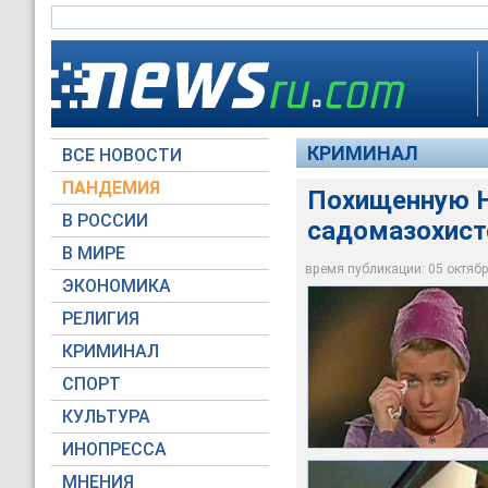
КРИМИНАЛ
ВСЕ НОВОСТИ
ПАНДЕМИЯ
Похищенную Н
В РОССИИ
садомазохист
Есть данные, указы
Даже спустя шесть 
Предположительно 
садомазохистом. Пр
В МИРЕ
дома ее похитителя
садомазохистских о
своих оргиях. По и
время публикации: 05 октября
ЭКОНОМИКА
НТВ
НТВ
krone.at
РЕЛИГИЯ
КРИМИНАЛ
СПОРТ
КУЛЬТУРА
ИНОПРЕССА
МНЕНИЯ