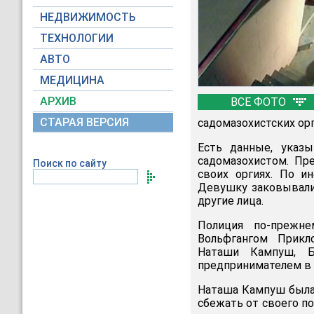
НЕДВИЖИМОСТЬ
ТЕХНОЛОГИИ
АВТО
МЕДИЦИНА
АРХИВ
ВСЕ ФОТО
СТАРАЯ ВЕРСИЯ
садомазохистских орг
Есть данные, указ
садомазохистом. Пре
Поиск по сайту
своих оргиях. По и
Девушку заковывали 
другие лица.
Полиция по-прежне
Вольфгангом Прикл
Наташи Кампуш, Б
предпринимателем в 
Наташа Кампуш был
сбежать от своего по