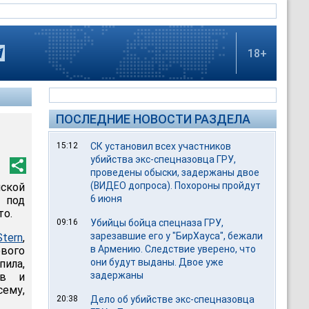
18+
ПОСЛЕДНИЕ НОВОСТИ РАЗДЕЛА
15:12
СК установил всех участников
убийства экс-спецназовца ГРУ,
проведены обыски, задержаны двое
(ВИДЕО допроса). Похороны пройдут
йской
6 июня
 под
то.
09:16
Убийцы бойца спецназа ГРУ,
зарезавшие его у "БирХауса", бежали
Stern
,
в Армению. Следствие уверено, что
ового
они будут выданы. Двое уже
пила,
задержаны
ов и
сему,
20:38
Дело об убийстве экс-спецназовца