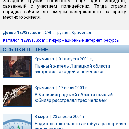
Западной Грузии произошел еще один инцидент,
связанный с участием полицейских. Тогда стражи
порядка забили до смерти задержанного за кражу
местного жителя.
Досье NEWSru.com
::
СНГ
::
Грузия
::
Криминал
Каталог NEWSru.com
::
Информационные интернет-ресурсы
ССЫЛКИ ПО ТЕМЕ
Криминал
|
01 августа 2001 г.,
Пьяный житель Липецкой области
застрелил соседей и повесился
Криминал
|
17 июля 2001 г.,
В Калининградской области пьяный
юбиляр расстрелял трех человек
В мире
|
23 апреля 2001 г.,
Водитель школьного автобуса расстрелял