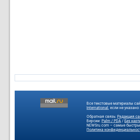
Все текстовые материалы са
International
, если не указано
Обратная связь:
Редакция са
Версии:
Palm / PDA
/
Без карт
NEWSru.com – самые быстры
Политика конфиденциальнос