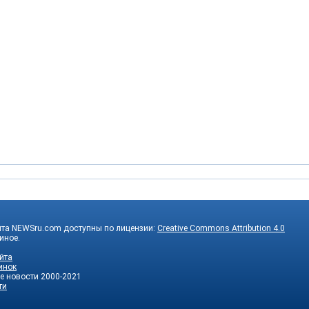
йта NEWSru.com доступны по лицензии:
Creative Commons Attribution 4.0
 иное.
йта
инок
е новости
2000-2021
ти