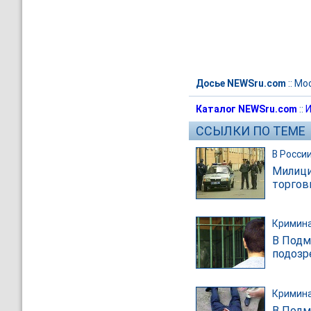
Досье NEWSru.com
::
Мо
Каталог NEWSru.com
::
И
ССЫЛКИ ПО ТЕМЕ
В Росси
Милици
торгов
Кримин
В Подм
подозр
Кримин
В Подм