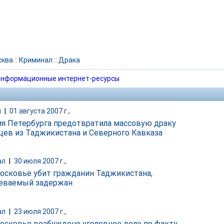
сква
::
Криминал
::
Драка
нформационные интернет-ресурсы
и
|
01 августа 2007 г.,
я Петербурга предотвратила массовую драку
цев из Таджикистана и Северного Кавказа
ал
|
30 июля 2007 г.,
осковье убит гражданин Таджикистана,
еваемый задержан
ал
|
23 июля 2007 г.,
осковье возбуждено уголовное дело по факту