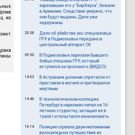
зарезавшие его у "БирХауса", бежали
ьных
в Армению. Следствие уверено, что
дома
они будут выданы. Двое уже
ец из
задержаны
20:38
Дело об убийстве экс-спецназовца
ликт
ГРУ в Подмосковье передано в
центральный аппарат СК
рака
09:30
В Подмосковье зарезали бывшего
пины
бойца спецназа ГРУ, который
вступился за прохожего (ВИДЕО)
14:53
В Астрахани должник спрятался от
приставов в могиле и притворился
мертвым
14:46
В технологическом колледже
Петербурга наркоман напал на 16-
летнюю студентку, затащил ее в
туалет и попытался изнасиловать
16:14
Полиция сорвала двум меломанам
велосипедное путешествие из