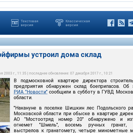
Текстовая
Классическая
версия
версия
ойфирмы устроил дома склад
 Шишкин лес Подольского района Московской области при обыске
ра АО Мостоотряд номер 20 обнаружено и изъято: огнемет
ртире директора строительного предприятия обнаружен склад
ых гранат, пять выстрелов к гранатомету, четыре минометные
ом РИА "Новости" сообщили в субботу в ГУВД Московской области
очник приобретения устанавливается, возбуждено уголовное дело
 2003 г., 11:35 | последнее обновление: 07 декабря 2017 г., 10:21
В подмосковной квартире директора строитель
предприятия обнаружен склад боеприпасов. Об 
РИА "Новости"
сообщили в субботу в ГУВД Москов
области.
"Накануне в поселке Шишкин лес Подольского р
Московской области при обыске в квартире дире
АО "Мостоотряд номер 20" обнаружено и изъ
огнемет "Шмель", восемь ручных гранат, 
выстрелов к гранатомету, четыре минометные м