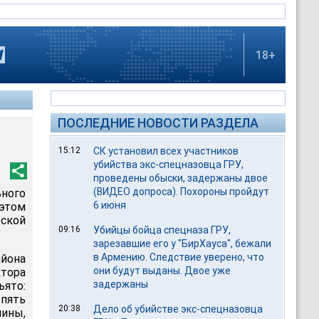
18+
ПОСЛЕДНИЕ НОВОСТИ РАЗДЕЛА
15:12
СК установил всех участников
убийства экс-спецназовца ГРУ,
проведены обыски, задержаны двое
(ВИДЕО допроса). Похороны пройдут
ного
6 июня
этом
ской
09:16
Убийцы бойца спецназа ГРУ,
зарезавшие его у "БирХауса", бежали
в Армению. Следствие уверено, что
айона
они будут выданы. Двое уже
ктора
задержаны
ято:
пять
20:38
Дело об убийстве экс-спецназовца
ины,