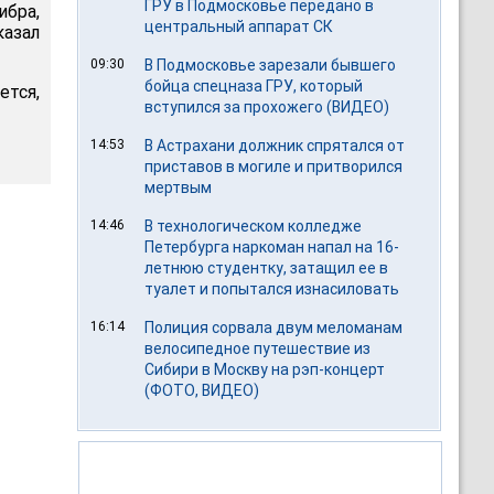
ГРУ в Подмосковье передано в
ибра,
центральный аппарат СК
казал
09:30
В Подмосковье зарезали бывшего
бойца спецназа ГРУ, который
ется,
вступился за прохожего (ВИДЕО)
14:53
В Астрахани должник спрятался от
приставов в могиле и притворился
мертвым
14:46
В технологическом колледже
Петербурга наркоман напал на 16-
летнюю студентку, затащил ее в
туалет и попытался изнасиловать
16:14
Полиция сорвала двум меломанам
велосипедное путешествие из
Сибири в Москву на рэп-концерт
(ФОТО, ВИДЕО)