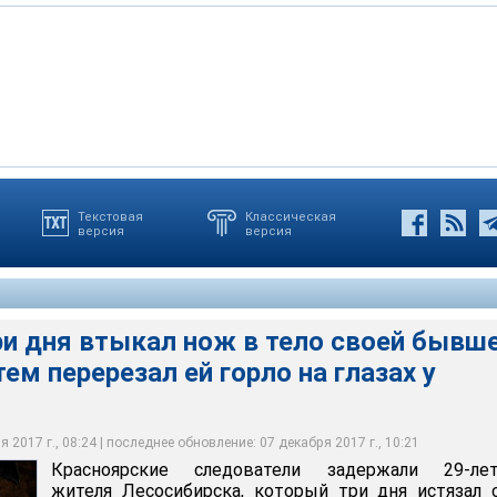
Текстовая
Классическая
версия
версия
 втыкал нож в тело бывшей девушки, а затем перерезал ей горло
ри дня втыкал нож в тело своей бывш
тем перерезал ей горло на глазах у
 2017 г., 08:24 | последнее обновление: 07 декабря 2017 г., 10:21
Красноярские следователи задержали 29-лет
жителя Лесосибирска, который три дня истязал