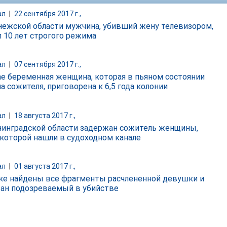
ал
|
22 сентября 2017 г.,
нежской области мужчина, убивший жену телевизором,
л 10 лет строгого режима
ал
|
07 сентября 2017 г.,
ае беременная женщина, которая в пьяном состоянии
а сожителя, приговорена к 6,5 года колонии
ал
|
18 августа 2017 г.,
нинградской области задержан сожитель женщины,
 которой нашли в судоходном канале
ал
|
01 августа 2017 г.,
ке найдены все фрагменты расчлененной девушки и
ан подозреваемый в убийстве