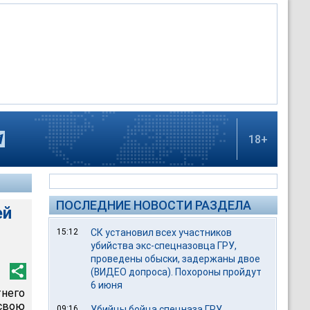
18+
ПОСЛЕДНИЕ НОВОСТИ РАЗДЕЛА
ей
15:12
СК установил всех участников
убийства экс-спецназовца ГРУ,
проведены обыски, задержаны двое
(ВИДЕО допроса). Похороны пройдут
6 июня
него
 свою
09:16
Убийцы бойца спецназа ГРУ,