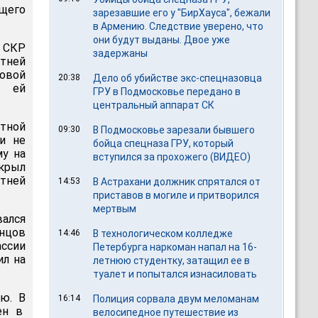
бщего
зарезавшие его у "БирХауса", бежали
в Армению. Следствие уверено, что
они будут выданы. Двое уже
 СКР
задержаны
етней
овой
20:38
Дело об убийстве экс-спецназовца
с ей
ГРУ в Подмосковье передано в
центральный аппарат СК
стной
09:30
В Подмосковье зарезали бывшего
и не
бойца спецназа ГРУ, который
му на
вступился за прохожего (ВИДЕО)
крыл
тней
14:53
В Астрахани должник спрятался от
приставов в могиле и притворился
мертвым
вался
онцов
14:46
В технологическом колледже
ссии
Петербурга наркоман напал на 16-
ил на
летнюю студентку, затащил ее в
туалет и попытался изнасиловать
ю. В
16:14
Полиция сорвала двум меломанам
ен в
велосипедное путешествие из