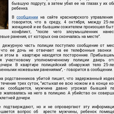
бывшую подругу, а затем убил ее на глазах у их о
ребенка.
В
сообщении
на сайте красноярского управления
говорится, что в среду, 4 октября, между 25-л
женщиной и ее бывшим сожителем произошел быт
конфликт, "после чего злоумышленник нане
ые ранения, от которых она скончалась на месте".
в дежурную часть полиции поступило сообщение от ме
 что ее дочь не отвечает на ее телефонные звонки 
ри этом в квартире находятся посторонние. Прибывше
я участковому уполномоченному полиции дверь от
чери. В квартире полицейский обнаружил тело 25-ле
нными ножевыми ранениями", - говорится в сообщении.
на родственников убитой пишет, что задержанный изде
 течение трех суток, "истыкал ее всю ножом и в конце к
 Как сообщается, мужчина давно угрожал бывшей па
е жаловалась на него в полицию. А убийство он соверш
ехлетней дочери.
е подтверждают, но и не опровергают эту информаци
ешается вопрос об аресте мужчины, ребенок помещ