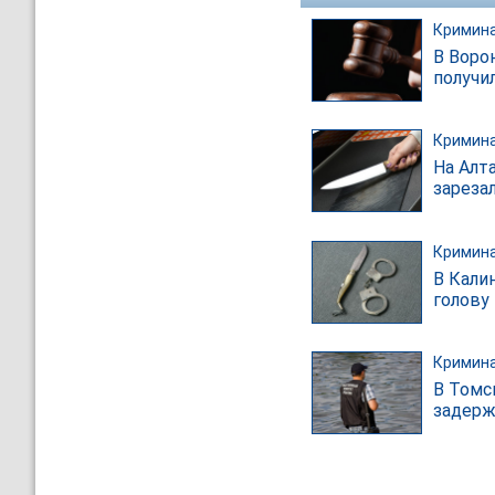
Кримин
В Воро
получи
Кримин
На Алт
зарезал
Кримин
В Кали
голову
Кримин
В Томс
задерж