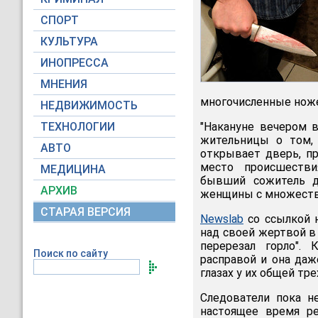
СПОРТ
КУЛЬТУРА
ИНОПРЕССА
МНЕНИЯ
многочисленные ножев
НЕДВИЖИМОСТЬ
ТЕХНОЛОГИИ
"Накануне вечером 
жительницы о том,
АВТО
открывает дверь, п
место происшестви
МЕДИЦИНА
бывший сожитель до
АРХИВ
женщины с множестве
СТАРАЯ ВЕРСИЯ
Newslab
со ссылкой 
над своей жертвой в
перерезал горло".
Поиск по сайту
расправой и она даж
глазах у их общей тр
Следователи пока н
настоящее время р