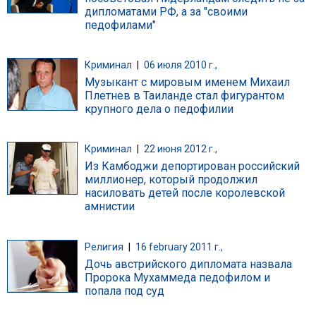
дипломатами РФ, а за "своими
педофилами"
Криминал
|
06 июля 2010 г.,
Музыкант с мировым именем Михаил
Плетнев в Таиланде стал фигурантом
крупного дела о педофилии
Криминал
|
22 июня 2012 г.,
Из Камбоджи депортирован российский
миллионер, который продолжил
насиловать детей после королевской
амнистии
Религия
|
16 february 2011 г.,
Дочь австрийского дипломата назвала
Пророка Мухаммеда педофилом и
попала под суд