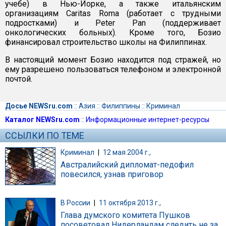
учебе) в Нью-Йорке, а также итальянским
организациям Caritas Roma (работает с трудными
подростками) и Peter Pan (поддерживает
онкологических больных). Кроме того, Бозио
финансировал строительство школы на Филиппинах.
В настоящий момент Бозио находится под стражей, но
ему разрешено пользоваться телефоном и электронной
почтой.
Досье NEWSru.com
::
Азия
::
Филиппины
::
Криминал
Каталог NEWSru.com
::
Информационные интернет-ресурсы
ССЫЛКИ ПО ТЕМЕ
Криминал
|
12 мая 2004 г.,
Австралийский дипломат-педофил
повесился, узнав приговор
В России
|
11 октября 2013 г.,
Глава думского комитета Пушков
посоветовал Нидерландам следить не за