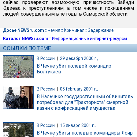
сейчас проверяют возможную причастность Зайнди
Эдиева к преступлениям, в том числе и похищениям
людей, совершенным в те годы в Самарской области.
Досье NEWSru.com
::
Чечня
::
Криминал
::
Задержание
Каталог NEWSru.com
::
Информационные интернет-ресурсы
ССЫЛКИ ПО ТЕМЕ
В России
|
29 декабря 2000 г.,
В Чечне убит полевой командир
Болтукаев
В России
|
05 february 2001 г.,
В Нальчике государственный обвинитель
потребовал для "Тракториста" смертной
казни с конфискацией имущества
В России
|
15 января 2001 г.,
В Чечне убиты полевые командиры Ясир