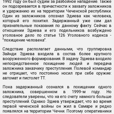
1992 году он был судим за разбойное нападение. Также
он подозревается в причастности к захвату заложников
и удержанию их на территории Чеченской республики.
Один из заложников опознал Эдиева как человека,
который его похитил. Задержанный уже сам дал
признательные показания по данному факту. Сейчас в
отношении Эдиева и его подельников возбуждено
уголовное дело по статье 126 Уголовного кодекса -
"похищение человека".
Следствие располагает данными, что группировка
Зайнди Эдиева входила в состав более крупного
вооруженного формирования. В задачу Эдиева входило
непосредственное похищение людей и передача
заложника заказчику преступления. Полевой командир
не отрицает, что постоянно носил при себе оружие:
автомат и пистолет ТТ.
Пока задержанный сознался в похищении одного
заложника, совершенном в 1999-м году. Но
следователи уверены, что на его счету намного больше
преступлений. Однако Эдиев утверждает, что во время
первой чеченской войны он жил в Самаре и редко
появлялся на территории Чечни. Поэтому оперативники