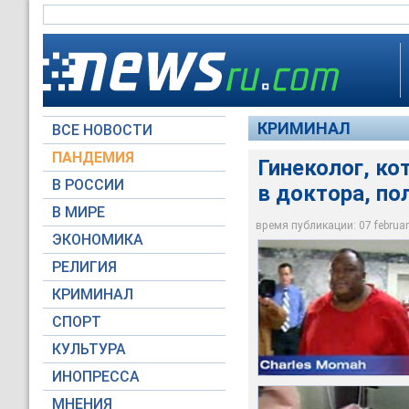
КРИМИНАЛ
ВСЕ НОВОСТИ
ПАНДЕМИЯ
Гинеколог, ко
Согласно данным сл
В РОССИИ
в доктора, по
Гинеколог из Сиэтл
надевая перчаток, и
заключения за непр
доказать, Момах ра
В МИРЕ
пациенткам
на осмотрах
время публикации: 07 february
ЭКОНОМИКА
komonews.com
RTV International
РЕЛИГИЯ
КРИМИНАЛ
СПОРТ
КУЛЬТУРА
ИНОПРЕССА
МНЕНИЯ