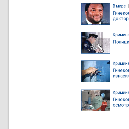
В мире
Гинеко
доктор
Кримин
Полици
Кримин
Гинеко
изнаси
Кримин
Гинеко
осмотр