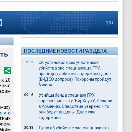
18+
ПОСЛЕДНИЕ НОВОСТИ РАЗДЕЛА
ать
15:12
СК установил всех участников
убийства экс-спецназовца ГРУ,
проведены обыски, задержаны двое
(ВИДЕО допроса). Похороны пройдут
 к 20
6 июня
йные
воим
09:16
Убийцы бойца спецназа ГРУ,
зарезавшие его у "БирХауса", бежали
в Армению. Следствие уверено, что
омаху
они будут выданы. Двое уже
или в
задержаны
тных
рием,
20:38
Дело об убийстве экс-спецназовца
аким