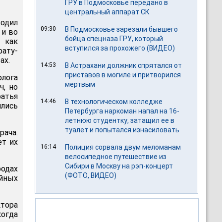
ГРУ в Подмосковье передано в
центральный аппарат СК
одил
09:30
В Подмосковье зарезали бывшего
 и во
бойца спецназа ГРУ, который
 как
вступился за прохожего (ВИДЕО)
ату-
ах.
14:53
В Астрахани должник спрятался от
приставов в могиле и притворился
лога
мертвым
ч, но
ратья
14:46
В технологическом колледже
ились
Петербурга наркоман напал на 16-
летнюю студентку, затащил ее в
туалет и попытался изнасиловать
рача.
ет их
16:14
Полиция сорвала двум меломанам
велосипедное путешествие из
Сибири в Москву на рэп-концерт
родах
(ФОТО, ВИДЕО)
йных
ктора
когда