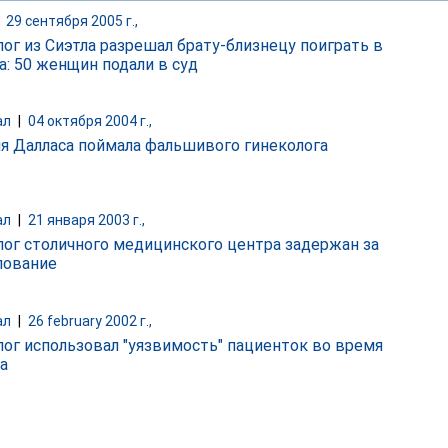
|
29 сентября 2005 г.,
лог из Сиэтла разрешал брату-близнецу поиграть в
а: 50 женщин подали в суд
ал
|
04 октября 2004 г.,
я Далласа поймала фальшивого гинеколога
ал
|
21 января 2003 г.,
лог столичного медицинского центра задержан за
лование
ал
|
26 february 2002 г.,
лог использовал "уязвимость" пациенток во время
а