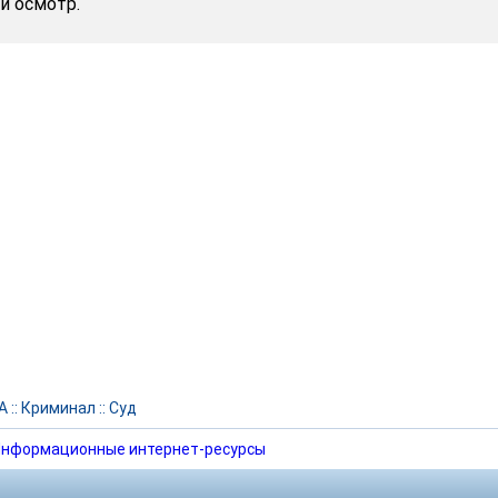
й осмотр.
А
::
Криминал
::
Суд
нформационные интернет-ресурсы