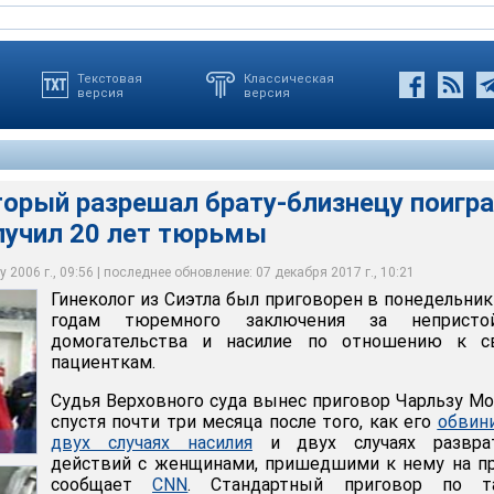
Текстовая
Классическая
версия
версия
торый разрешал брату-близнецу поигр
едствия, Момах проводил гинекологические процедуры, не
лучил 20 лет тюрьмы
а был приговорен в понедельник к 20 годам тюремного
 во время осмотра ласкал пациенток. Кроме того, как удалось
истойные домогательства и насилие по отношению к своим
зрешал своему брату-близнецу поиграть в доктора, заменяя его
 2006 г., 09:56 | последнее обновление: 07 декабря 2017 г., 10:21
Гинеколог из Сиэтла был приговорен в понедельник
годам тюремного заключения за непристо
домогательства и насилие по отношению к с
пациенткам.
Судья Верховного суда вынес приговор Чарльзу М
спустя почти три месяца после того, как его
обвин
двух случаях насилия
и двух случаях развра
действий с женщинами, пришедшими к нему на п
сообщает
CNN
. Стандартный приговор по т