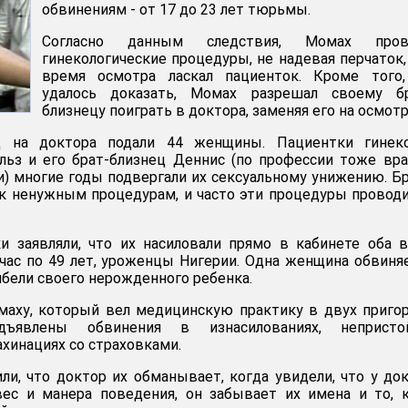
обвинениям - от 17 до 23 лет тюрьмы.
Согласно данным следствия, Момах пров
гинекологические процедуры, не надевая перчаток,
время осмотра ласкал пациенток. Кроме того,
удалось доказать, Момах разрешал своему бр
близнецу поиграть в доктора, заменяя его на осмотр
д на доктора подали 44 женщины. Пациентки гинеко
льз и его брат-близнец Деннис (по профессии тоже вра
и) многие годы подвергали их сексуальному унижению. Б
к ненужным процедурам, и часто эти процедуры провод
 заявляли, что их насиловали прямо в кабинете оба в
час по 49 лет, уроженцы Нигерии. Одна женщина обвиня
ибели своего нерожденного ребенка.
маху, который вел медицинскую практику в двух приго
дъявлены обвинения в изнасилованиях, непристо
хинациях со страховками.
ли, что доктор их обманывает, когда увидели, что у до
вес и манера поведения, он забывает их имена и то, 