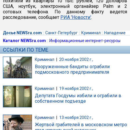
похитили из квартиры 10 тыс. рублей, 120 долларов
США, ноутбук, электронный органайзер Palm и 2
сотовых телефона. По данному факту ведется
расследование, сообщает
РИА 'Новости'
.
Досье NEWSru.com
::
Санкт-Петербург
::
Криминал
::
Нападение
Каталог NEWSru.com
::
Информационные интернет-ресурсы
ССЫЛКИ ПО ТЕМЕ
Криминал
|
20 ноября 2002 г.,
Вооруженнные бандиты ограбили
подмосковного предпринимателя
Криминал
|
19 ноября 2002 г.,
Депутата Госдумы избили и ограбили в
собственном подъезде
Криминал
|
13 ноября 2002 г.,
Жертвой грабителей в московском метро