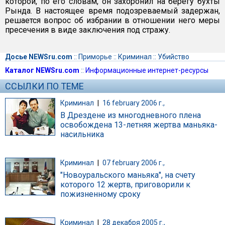
которой, по его словам, он захоронил на берегу бухты
Рында. В настоящее время подозреваемый задержан,
решается вопрос об избрании в отношении него меры
пресечения в виде заключения под стражу.
Досье NEWSru.com
::
Приморье
::
Криминал
::
Убийство
Каталог NEWSru.com
::
Информационные интернет-ресурсы
ССЫЛКИ ПО ТЕМЕ
Криминал
|
16 february 2006 г.,
В Дрездене из многодневного плена
освобождена 13-летняя жертва маньяка-
насильника
Криминал
|
07 february 2006 г.,
"Новоуральского маньяка", на счету
которого 12 жертв, приговорили к
пожизненному сроку
Криминал
|
28 декабря 2005 г.,