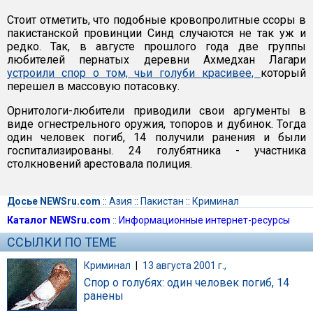
Стоит отметить, что подобные кровопролитные ссоры в
пакистанской провинции Синд случаются не так уж и
редко. Так, в августе прошлого года две группы
любителей пернатых деревни Ахмедхан Лагари
устроили спор о том, чьи голуби красивее,
который
перешел в массовую потасовку.
Орнитологи-любители приводили свои аргументы в
виде огнестрельного оружия, топоров и дубинок. Тогда
один человек погиб, 14 получили ранения и были
госпитализированы. 24 голубятника - участника
столкновений арестовала полиция.
Досье NEWSru.com
::
Азия
::
Пакистан
::
Криминал
Каталог NEWSru.com
::
Информационные интернет-ресурсы
ССЫЛКИ ПО ТЕМЕ
Криминал
|
13 августа 2001 г.,
Спор о голубях: один человек погиб, 14
ранены