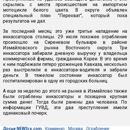
скрылись с места происшествия на импортном
мотоцикле белого цвета. В округе объявлен
специальный план "Перехват", который пока
результатов не дал.
За последний месяц это уже третье нападение на
инкассаторов столицы. 29 июля похожее ограбление
произошло на Сиреневом бульваре в районе
Измайловского рынка Восточного округа. Три
инкассатора забирали дневную выручку у владельца
коммерческой фирмы, гражданина Кореи. В это время
к ним подбежали пятеро уроженцев Кавказа, несколько
раз выстрелили в инкассатора-водителя и забрали
деньги. В тяжелом состоянии инкассатор был
госпитализирован в одну из городских больниц.
А еще за неделю до этого на рынке в Измайлово также
были ограблены инкассаторы и похищена крупная
сумма денег. Тогда были ранены два человека. По
информации ГУВД, эти два преступления имели
одинаковый почерк.
Досье NEWSru.com
::
Криминал
::
Москва
::
Ограбление