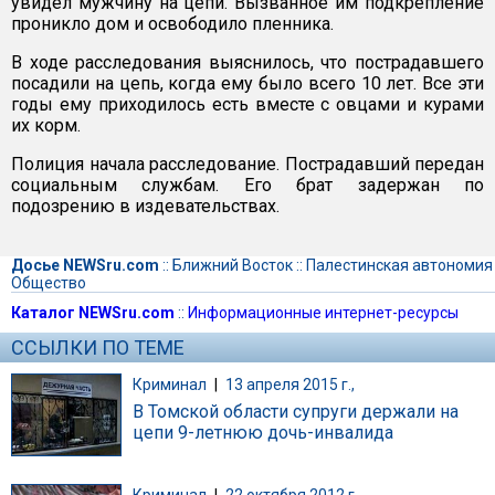
увидел мужчину на цепи. Вызванное им подкрепление
проникло дом и освободило пленника.
В ходе расследования выяснилось, что пострадавшего
посадили на цепь, когда ему было всего 10 лет. Все эти
годы ему приходилось есть вместе с овцами и курами
их корм.
Полиция начала расследование. Пострадавший передан
социальным службам. Его брат задержан по
подозрению в издевательствах.
Досье NEWSru.com
::
Ближний Восток
::
Палестинская автономия
Общество
Каталог NEWSru.com
::
Информационные интернет-ресурсы
ССЫЛКИ ПО ТЕМЕ
Криминал
|
13 апреля 2015 г.,
В Томской области супруги держали на
цепи 9-летнюю дочь-инвалида
Криминал
|
22 октября 2012 г.,