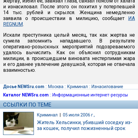
жертву, избил ее, завязал глаза, связал поясом от халата
и изнасиловал. После этого он похитил у потерпевшей
14 тыс. рублей и скрылся. Женщина немедленно
заявила о происшествии в милицию, сообщает
ИА
REGNUM
.
Искали преступника целый месяц, так как жертва не
сумела запомнить нападавшего. В результате
оперативно-розыскных мероприятий подозреваемого
удалось вычислить. Как он объяснил сотрудникам
милиции, в происшедшем виновата нестерпимая жара
и его давнее увлечение девушкой, которая не отвечала
взаимностью.
Досье NEWSru.com
::
Москва
::
Криминал
::
Изнасилование
Каталог NEWSru.com
::
Информационные интернет-ресурсы
ССЫЛКИ ПО ТЕМЕ
Криминал
|
05 июля 2006 г.,
Житель Хельсинки, убивший соседку из-
за кошек, получил пожизненный срок