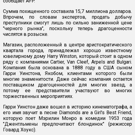
сообщает AFP.
Сумма похищенного составила 15,7 миллиона долларов.
Впрочем, по словам экспертов, продать добычу
преступники смогут лишь по сильно заниженной цене
"черного рынка", поскольку теперь драгоценности
числятся в розыске.
Магазин, расположенный в центре аристократического
квартала города, принадлежал хорошо известному
ювелирному дому Harry Winston, который стоит в одном
ряду с компаниями Cartier, Van Cleef, Arpels and Bulgari.
Компания была основана в 1888 году в США сыном
Гарри Уинстона, Якобом, клиентами которого были
многие знаменитости. Даже сейчас компания остается
поставщиком драгоценностей для многих звезд, а
потому ее представители участвуют во многих
торжественных мероприятиях.
Гарри Уинстон даже вошел в историю кинематографа, а
его имя звучит в песне Diamonds are a Girl's Best Friend,
которую поет Мэрилин Монро в комедии 1953 года
"Джентльмены предпочитают блондинок" (режиссер
Говард Хоукс).