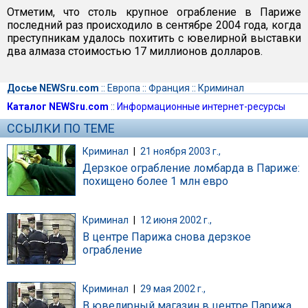
Отметим, что столь крупное ограбление в Париже
последний раз происходило в сентябре 2004 года, когда
преступникам удалось похитить с ювелирной выставки
два алмаза стоимостью 17 миллионов долларов.
Досье NEWSru.com
::
Европа
::
Франция
::
Криминал
Каталог NEWSru.com
::
Информационные интернет-ресурсы
ССЫЛКИ ПО ТЕМЕ
Криминал
|
21 ноября 2003 г.,
Дерзкое ограбление ломбарда в Париже:
похищено более 1 млн евро
Криминал
|
12 июня 2002 г.,
В центре Парижа снова дерзкое
ограбление
Криминал
|
29 мая 2002 г.,
В ювелирный магазин в центре Парижа