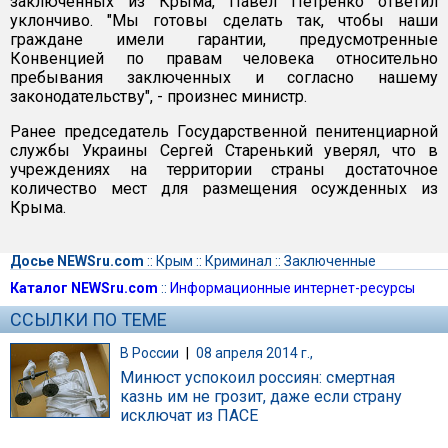
заключенных из Крыма, Павел Петренко ответил
уклончиво. "Мы готовы сделать так, чтобы наши
граждане имели гарантии, предусмотренные
Конвенцией по правам человека относительно
пребывания заключенных и согласно нашему
законодательству", - произнес министр.
Ранее председатель Государственной пенитенциарной
службы Украины Сергей Старенький уверял, что в
учреждениях на территории страны достаточное
количество мест для размещения осужденных из
Крыма.
Досье NEWSru.com
::
Крым
::
Криминал
::
Заключенные
Каталог NEWSru.com
::
Информационные интернет-ресурсы
ССЫЛКИ ПО ТЕМЕ
В России
|
08 апреля 2014 г.,
Минюст успокоил россиян: смертная
казнь им не грозит, даже если страну
исключат из ПАСЕ