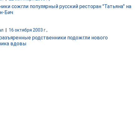
ники сожгли популярный русский ресторан "Татьяна" на
н-Бич
ал
|
16 октября 2003 г.,
разъяренные родственники подожгли нового
ника вдовы