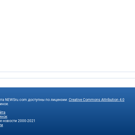
йта NEWSru.com доступны по лицензии:
Creative Commons Attribution 4.0
 иное.
йта
инок
е новости
2000-2021
ти