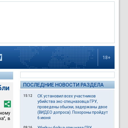
18+
ПОСЛЕДНИЕ НОВОСТИ РАЗДЕЛА
бли
15:12
СК установил всех участников
убийства экс-спецназовца ГРУ,
проведены обыски, задержаны двое
(ВИДЕО допроса). Похороны пройдут
нному
6 июня
а", в
09:16
Убийцы бойца спецназа ГРУ,