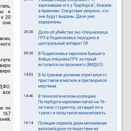
зарезавшие его у "БирХауса", бежали
аль,
в Армению. Следствие уверено, что
ны к
они будут выданы. Двое уже
 к 20
задержаны
 они
20:38
Дело об убийстве экс-спецназовца
ГРУ в Подмосковье передано в
син,
центральный аппарат СК
бного
09:30
В Подмосковье зарезали бывшего
бойца спецназа ГРУ, который
тате
вступился за прохожего (ВИДЕО)
тверо
веро
14:53
В Астрахани должник спрятался от
приставов в могиле и притворился
мертвым
ДФО.
 все
14:46
В технологическом колледже
Петербурга наркоман напал на 16-
летнюю студентку, затащил ее в
ие по
туалет и попытался изнасиловать
 167
ний,
16:14
Полиция сорвала двум меломанам
велосипедное путешествие из