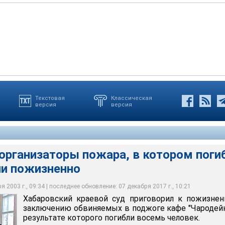
Текстовая
Классическая
версия
версия
дейка" возник в результате умышленного поджога 22 февраля
тому делу проводили следователи генпрокуратуры ДФО.
й суд приговорил к пожизненному заключению обвиняемых в
 молодых людей погибли на месте, еще четверо скончались в
родолжался год. В ходе процесса были допрошены все
дейка", в результате которого погибли восемь человек
цы поджога, оглашены 12 томов следственных материалов
организаторы пожара, в котором поги
ли пожизненно
 2003 г., 09:34 | последнее обновление: 07 декабря 2017 г., 10:21
Хабаровский краевой суд приговорил к пожизне
заключению обвиняемых в поджоге кафе "Чародейк
результате которого погибли восемь человек.