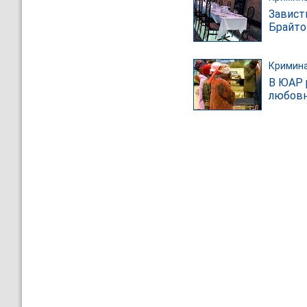
Завист
Брайто
Кримин
В ЮАР 
любов