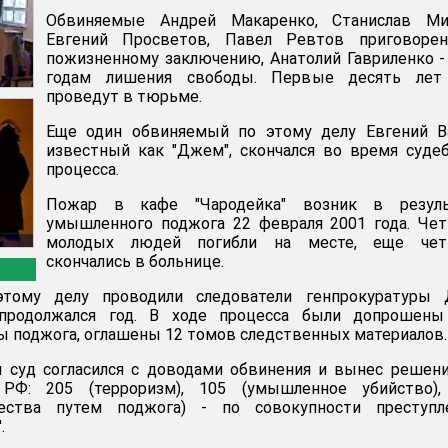
Обвиняемые Андрей Макаренко, Станислав Миг
Евгений Просветов, Павел Ревтов приговоре
пожизненному заключению, Анатолий Гавриленко -
годам лишения свободы. Первые десять лет
проведут в тюрьме.
Еще один обвиняемый по этому делу Евгений Ва
известный как "Джем", скончался во время суде
процесса.
Пожар в кафе "Чародейка" возник в резуль
умышленного поджога 22 февраля 2001 года. Че
молодых людей погибли на месте, еще чет
скончались в больнице.
этому делу проводили следователи генпрокуратуры 
продолжался год. В ходе процесса были допрошены
ы поджога, оглашены 12 томов следственных материалов.
й суд согласился с доводами обвинения и вынес решен
Ф: 205 (терроризм), 105 (умышленное убийство),
ества путем поджога) - по совокупности преступле
.