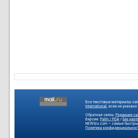
Все текстовые материалы са
International
, если не указано
Обратная связь:
Редакция са
Версии:
Palm / PDA
/
Без карт
NEWSru.com – самые быстры
Политика конфиденциальнос