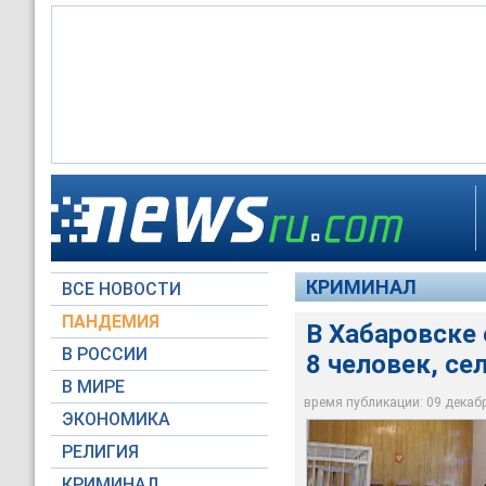
Пожар в кафе "Чаро
Расследование по э
Хабаровский краево
2001 года. Четверо
Судебный процесс п
поджоге кафе "Чаро
больнице
свидетели и очевид
КРИМИНАЛ
ВСЕ НОВОСТИ
Архив NEWSru.com
Архив NEWSru.com
Архив NEWSru.com
ПАНДЕМИЯ
В Хабаровске 
В РОССИИ
8 человек, се
В МИРЕ
время публикации: 09 декабря
ЭКОНОМИКА
РЕЛИГИЯ
КРИМИНАЛ