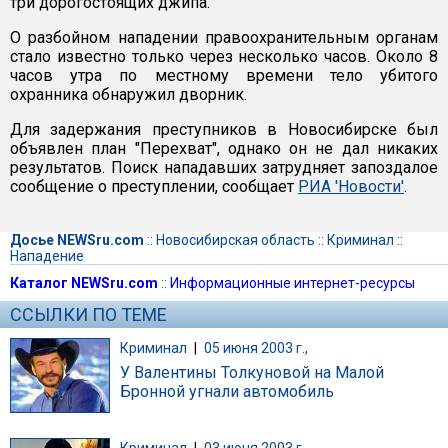
три дорогостоящих джипа.
О разбойном нападении правоохранительным органам
стало известно только через несколько часов. Около 8
часов утра по местному времени тело убитого
охранника обнаружил дворник.
Для задержания преступников в Новосибирске был
объявлен план "Перехват", однако он не дал никаких
результатов. Поиск нападавших затрудняет запоздалое
сообщение о преступлении, сообщает
РИА 'Новости'
.
Досье NEWSru.com
::
Новосибирская область
::
Криминал
::
Нападение
Каталог NEWSru.com
::
Информационные интернет-ресурсы
ССЫЛКИ ПО ТЕМЕ
Криминал
|
05 июня 2003 г.,
У Валентины Толкуновой на Малой
Бронной угнали автомобиль
Криминал
|
03 июня 2003 г.,