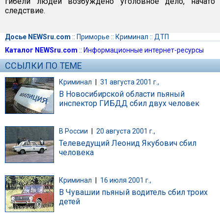
гибели людей возбуждено уголовное дело, начато
следствие.
Досье NEWSru.com
::
Приморье
::
Криминал
::
ДТП
Каталог NEWSru.com
::
Информационные интернет-ресурсы
ССЫЛКИ ПО ТЕМЕ
Криминал
|
31 августа 2001 г.,
В Новосибирской области пьяный
инспектор ГИБДД сбил двух человек
В России
|
20 августа 2001 г.,
Телеведущий Леонид Якубович сбил
человека
Криминал
|
16 июля 2001 г.,
В Чувашии пьяный водитель сбил троих
детей