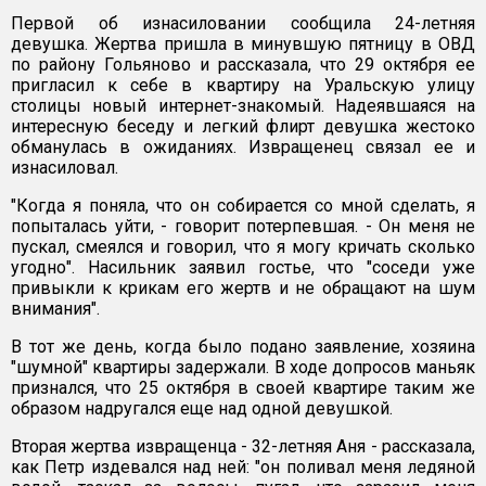
Первой об изнасиловании сообщила 24-летняя
девушка. Жертва пришла в минувшую пятницу в ОВД
по району Гольяново и рассказала, что 29 октября ее
пригласил к себе в квартиру на Уральскую улицу
столицы новый интернет-знакомый. Надеявшаяся на
интересную беседу и легкий флирт девушка жестоко
обманулась в ожиданиях. Извращенец связал ее и
изнасиловал.
"Когда я поняла, что он собирается со мной сделать, я
попыталась уйти, - говорит потерпевшая. - Он меня не
пускал, смеялся и говорил, что я могу кричать сколько
угодно". Насильник заявил гостье, что "соседи уже
привыкли к крикам его жертв и не обращают на шум
внимания".
В тот же день, когда было подано заявление, хозяина
"шумной" квартиры задержали. В ходе допросов маньяк
признался, что 25 октября в своей квартире таким же
образом надругался еще над одной девушкой.
Вторая жертва извращенца - 32-летняя Аня - рассказала,
как Петр издевался над ней: "он поливал меня ледяной