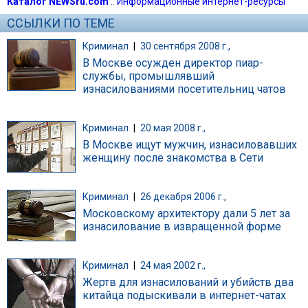
Каталог NEWSru.com
::
Информационные интернет-ресурсы
ССЫЛКИ ПО ТЕМЕ
Криминал
|
30 сентября 2008 г.,
В Москве осужден директор пиар-
службы, промышлявший
изнасилованиями посетительниц чатов
Криминал
|
20 мая 2008 г.,
В Москве ищут мужчин, изнасиловавших
женщину после знакомства в Сети
Криминал
|
26 декабря 2006 г.,
Московскому архитектору дали 5 лет за
изнасилование в извращенной форме
Криминал
|
24 мая 2002 г.,
Жертв для изнасилований и убийств два
китайца подыскивали в интернет-чатах