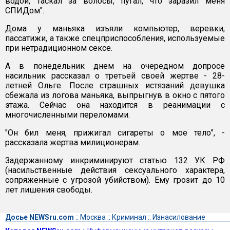
водой, таскал за волосы, пугал, что заразил меня
СПИДом".
Дома у маньяка изъяли компьютер, веревки,
пассатижи, а также спецприспособления, используемые
при нетрадиционном сексе.
А в понедельник днем на очередном допросе
насильник рассказал о третьей своей жертве - 28-
летней Ольге. После страшных истязаний девушка
сбежала из логова маньяка, выпрыгнув в окно с пятого
этажа. Сейчас она находится в реанимации с
многочисленными переломами.
"Он бил меня, прижигал сигареты о мое тело", -
рассказала жертва милиционерам.
Задержанному инкриминируют статью 132 УК РФ
(насильственные действия сексуального характера,
сопряженные с угрозой убийством). Ему грозит до 10
лет лишения свободы.
Досье NEWSru.com
::
Москва
::
Криминал
::
Изнасилование