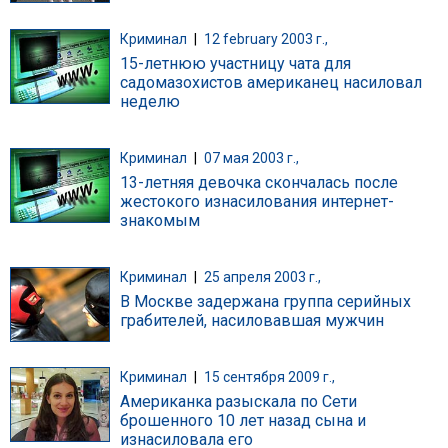
Криминал
|
12 february 2003 г.,
15-летнюю участницу чата для
садомазохистов американец насиловал
неделю
Криминал
|
07 мая 2003 г.,
13-летняя девочка скончалась после
жестокого изнасилования интернет-
знакомым
Криминал
|
25 апреля 2003 г.,
В Москве задержана группа серийных
грабителей, насиловавшая мужчин
Криминал
|
15 сентября 2009 г.,
Американка разыскала по Сети
брошенного 10 лет назад сына и
изнасиловала его