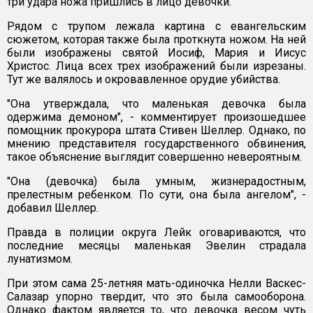
три удара ножа пришлись в лицо девочки.
Рядом с трупом лежала картина с евангельским
сюжетом, которая также была проткнута ножом. На ней
были изображены святой Иосиф, Мария и Иисус
Христос. Лица всех трех изображений были изрезаны.
Тут же валялось и окровавленное орудие убийства.
"Она утверждала, что маленькая девочка была
одержима демоном", - комментирует произошедшее
помощник прокурора штата Стивен Шеллер. Однако, по
мнению представителя государственного обвинения,
такое объяснение выглядит совершенно невероятным.
"Она (девочка) была умным, жизнерадостным,
прелестным ребенком. По сути, она была ангелом", -
добавил Шеллер.
Правда в полиции округа Лейк оговариваются, что
последние месяцы маленькая Эвелин страдала
лунатизмом.
При этом сама 25-летняя мать-одиночка Нелли Васкес-
Салазар упорно твердит, что это была самооборона.
Однако фактом является то, что девочка весом чуть