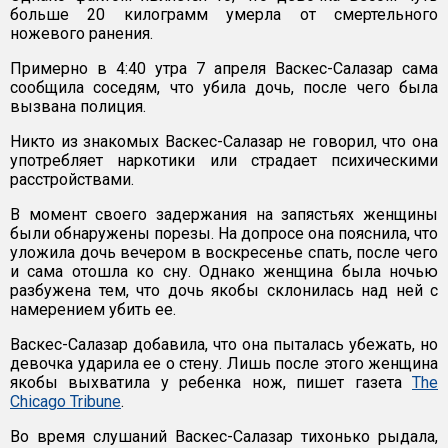
больше 20 килограмм умерла от смертельного
ножевого ранения.
Примерно в 4:40 утра 7 апреля Васкес-Салазар сама
сообщила соседям, что убила дочь, после чего была
вызвана полиция.
Никто из знакомых Васкес-Салазар не говорил, что она
употребляет наркотики или страдает психическими
расстройствами.
В момент своего задержания на запястьях женщины
были обнаружены порезы. На допросе она пояснила, что
уложила дочь вечером в воскресенье спать, после чего
и сама отошла ко сну. Однако женщина была ночью
разбужена тем, что дочь якобы склонилась над ней с
намерением убить ее.
Васкес-Салазар добавила, что она пыталась убежать, но
девочка ударила ее о стену. Лишь после этого женщина
якобы выхватила у ребенка нож, пишет газета
The
Chicago Tribune
.
Во время слушаний Васкес-Салазар тихонько рыдала,