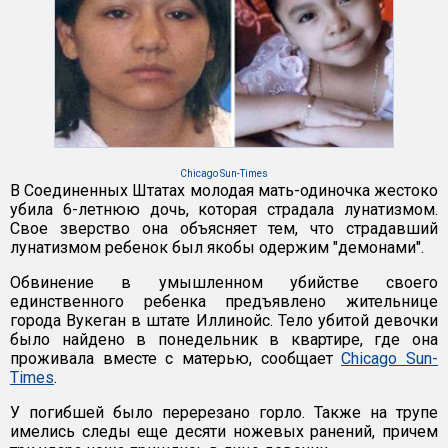
Chicago Sun-Times
В Соединенных Штатах молодая мать-одиночка жестоко
убила 6-летнюю дочь, которая страдала лунатизмом.
Свое зверство она объясняет тем, что страдавший
лунатизмом ребенок был якобы одержим "демонами".
Обвинение в умышленном убийстве своего
единственного ребенка предъявлено жительнице
города Вукеган в штате Иллинойс. Тело убитой девочки
было найдено в понедельник в квартире, где она
проживала вместе с матерью, сообщает
Chicago Sun-
Times
.
У погибшей было перерезано горло. Также на трупе
имелись следы еще десяти ножевых ранений, причем