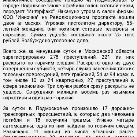
городе Подольске также ограбили салон сотовой связи,
передает "Интерфакс". Накануне утром в салон фирмы
ООО "Инночка" на Революционном проспекте вошли
двое в масках. Угрожая пистолетом директору, 55-
летней женщине, они похитили сотовые телефоны и
скрылись. Сумма ущерба составила около 25 тыс.
рублей. Возбуждено уголовное дело.
Всего же за минувшие сутки в Московской области
зарегистрировано 278 преступлений, 221 из них
раскрыто по горячим следам. Раскрыто одно из двух
совершенных убийств, четыре случая нанесения тяжких
телесных повреждений, пять грабежей, 54 из 94 краж, в
том числе 10 из 24 квартирных, 27 преступлений в
сфере экономики. Три случая разбоя сразу раскрыть не
удалось. Сотрудники милиции восемь раз изымали
наркотики и один раз - оружие.
За сутки в Подмосковье произошло 17 дорожно-
транспортных происшествий, в которых два человека
погибли и 18 получили травмы. Угнано четыре
автомашины, одна из них найдена по горячим следам.
Разыскано 11 машин из числа угнанных ранее.