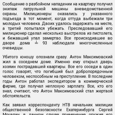
Сообщение о разбойном нападении на квартиру получил
экипаж патрульной машины вневедомственной
охраны. Милиционеры оказались у указанного
подъезда в тот момент, когда оттуда выбежали три
молодых человека. Двоих удалось задержать на месте,
а третий попытался убежать. Преследовавший его
милиционер сделал несколько выстрелов из пистолета,
и бежавший упал замертво. Все происходившее во
дворе дома ╧ 93 наблюдали многочисленные
очевидцы.
Убитого юношу опознали сразу. Антон Максимовский
жил в соседнем доме. Именно ему открыл дверь
хозяин пострадавшей квартиры. Все его соседи в один
голос говорят, что погибший был добропорядочным
человеком, неспособным на преступление. В последние
годы Антон работал экспедитором в коммерческой
фирме, где получал неплохую зарплату. Все, кто его
знал, считают, что Антон Максимовский стал жертвой
обстоятельств.
Как заявил корреспонденту НТВ начальник милиции
общественной безопасности Екатеринбурга Сергей
Мочалин, в данном случае применение оружия его