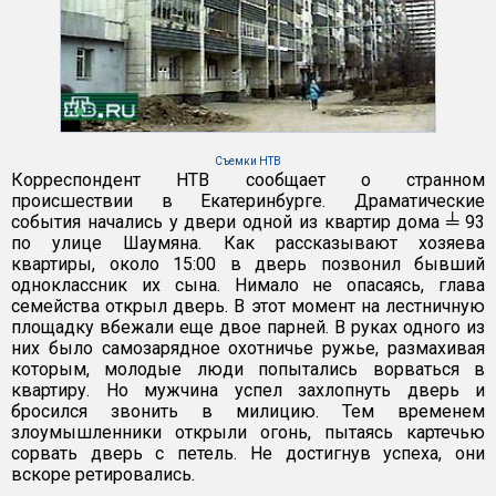
Съемки НТВ
Корреспондент НТВ сообщает о странном
происшествии в Екатеринбурге. Драматические
события начались у двери одной из квартир дома ╧ 93
по улице Шаумяна. Как рассказывают хозяева
квартиры, около 15:00 в дверь позвонил бывший
одноклассник их сына. Нимало не опасаясь, глава
семейства открыл дверь. В этот момент на лестничную
площадку вбежали еще двое парней. В руках одного из
них было самозарядное охотничье ружье, размахивая
которым, молодые люди попытались ворваться в
квартиру. Но мужчина успел захлопнуть дверь и
бросился звонить в милицию. Тем временем
злоумышленники открыли огонь, пытаясь картечью
сорвать дверь с петель. Не достигнув успеха, они
вскоре ретировались.