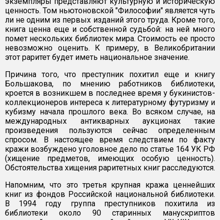
экземпляры представляют культурную и историческую
ценность. Том ньютоновской "Философии" является чуть
ли не одним из первых изданий этого труда. Кроме того,
книга ценна еще и собственной судьбой: на ней много
помет нескольких библиотек мира. Стоимость ее просто
невозможно оценить. К примеру, в Великобритании
этот раритет будет иметь национальное значение.
Причина того, что преступник похитил еще и книгу
Большакова, по мнению работников библиотеки,
кроется в возникшем в последнее время у букинистов-
коллекционеров интереса к литературному футуризму и
кубизму начала прошлого века. Во всяком случае, на
международных антикварных аукционах такие
произведения пользуются сейчас определенным
спросом. В настоящее время следствием по факту
кражи возбуждено уголовное дело по статье 164 УК РФ
(хищение предметов, имеющих особую ценность).
Обстоятельства хищения раритетных книг расследуются.
Напомним, что это третья крупная кража ценнейших
книг из фондов Российской национальной библиотеки.
В 1994 году группа преступников похитила из
библиотеки около 90 старинных манускриптов