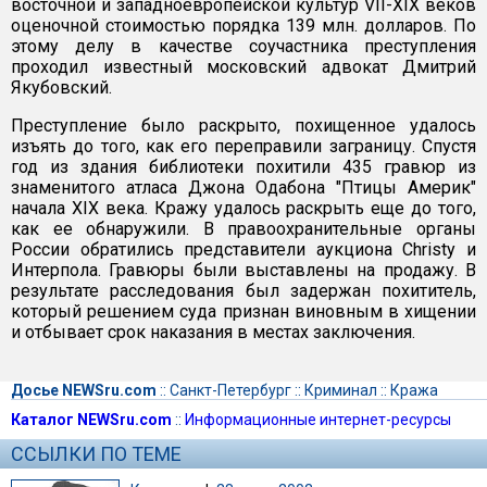
восточной и западноевропейской культур VII-XIX веков
оценочной стоимостью порядка 139 млн. долларов. По
этому делу в качестве соучастника преступления
проходил известный московский адвокат Дмитрий
Якубовский.
Преступление было раскрыто, похищенное удалось
изъять до того, как его переправили заграницу. Спустя
год из здания библиотеки похитили 435 гравюр из
знаменитого атласа Джона Одабона "Птицы Америк"
начала XIX века. Кражу удалось раскрыть еще до того,
как ее обнаружили. В правоохранительные органы
России обратились представители аукциона Christy и
Интерпола. Гравюры были выставлены на продажу. В
результате расследования был задержан похититель,
который решением суда признан виновным в хищении
и отбывает срок наказания в местах заключения.
Досье NEWSru.com
::
Санкт-Петербург
::
Криминал
::
Кража
Каталог NEWSru.com
::
Информационные интернет-ресурсы
ССЫЛКИ ПО ТЕМЕ